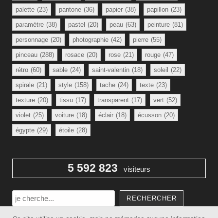
palette
(23)
pantone
(36)
papier
(38)
papillon
(23)
paramètre
(38)
pastel
(20)
peau
(63)
peinture
(81)
personnage
(20)
photographie
(42)
pierre
(55)
pinceau
(288)
rosace
(20)
rose
(21)
rouge
(47)
rétro
(60)
sable
(24)
saint-valentin
(18)
soleil
(22)
spirale
(21)
style
(158)
tache
(24)
texte
(23)
texture
(20)
tissu
(17)
transparent
(17)
vert
(52)
violet
(25)
voiture
(18)
éclair
(18)
écusson
(20)
égypte
(29)
étoile
(28)
5 592 823
visiteurs
Rechercher
RECHERCHER