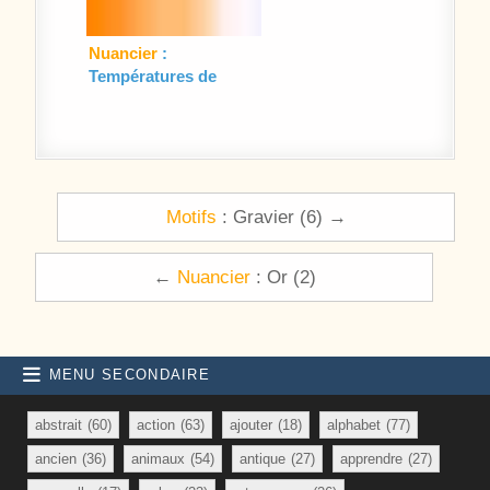
Nuancier
:
Températures de
couleur (9)
Navigation de l’article
Motifs
: Gravier (6) →
←
Nuancier
: Or (2)
MENU SECONDAIRE
abstrait
(60)
action
(63)
ajouter
(18)
alphabet
(77)
ancien
(36)
animaux
(54)
antique
(27)
apprendre
(27)