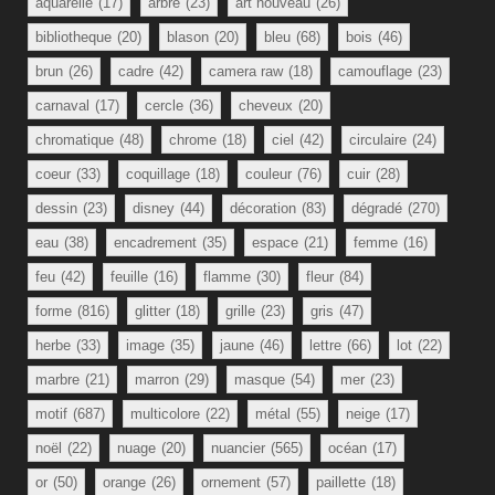
aquarelle
(17)
arbre
(23)
art nouveau
(26)
bibliotheque
(20)
blason
(20)
bleu
(68)
bois
(46)
brun
(26)
cadre
(42)
camera raw
(18)
camouflage
(23)
carnaval
(17)
cercle
(36)
cheveux
(20)
chromatique
(48)
chrome
(18)
ciel
(42)
circulaire
(24)
coeur
(33)
coquillage
(18)
couleur
(76)
cuir
(28)
dessin
(23)
disney
(44)
décoration
(83)
dégradé
(270)
eau
(38)
encadrement
(35)
espace
(21)
femme
(16)
feu
(42)
feuille
(16)
flamme
(30)
fleur
(84)
forme
(816)
glitter
(18)
grille
(23)
gris
(47)
herbe
(33)
image
(35)
jaune
(46)
lettre
(66)
lot
(22)
marbre
(21)
marron
(29)
masque
(54)
mer
(23)
motif
(687)
multicolore
(22)
métal
(55)
neige
(17)
noël
(22)
nuage
(20)
nuancier
(565)
océan
(17)
or
(50)
orange
(26)
ornement
(57)
paillette
(18)