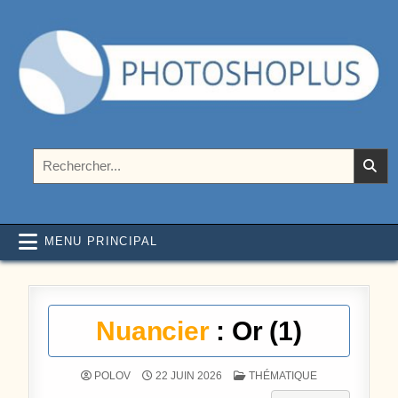
Aller au contenu
Photoshoplus
paramètres, tutoriels et couleurs pour Photoshop
Rechercher :
MENU PRINCIPAL
Nuancier
: Or (1)
POSTÉ DANS
POLOV
22 JUIN 2026
THÉMATIQUE