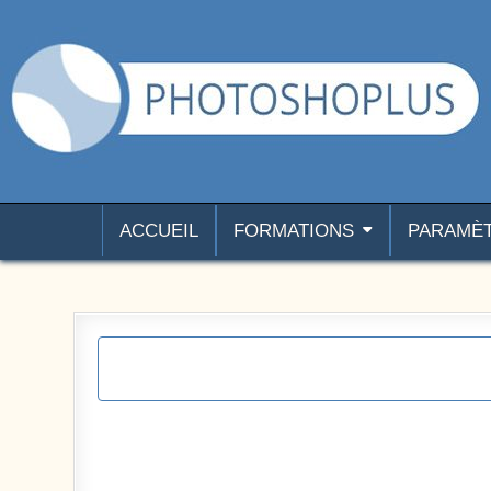
Aller au contenu
Photoshoplus
paramètres, tutoriels et couleurs pour Photoshop
ACCUEIL
FORMATIONS
PARAMÈ