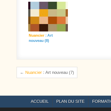
Nuancier
: Art
nouveau (8)
Navigation de l’article
←
Nuancier
: Art nouveau (7)
ACCUEIL
PLAN DU SITE
FORMAT