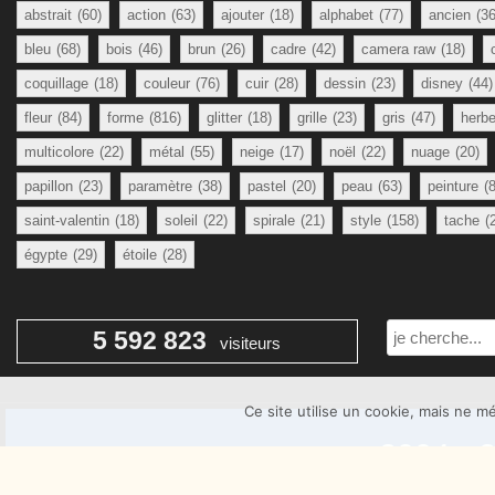
abstrait
(60)
action
(63)
ajouter
(18)
alphabet
(77)
ancien
(36
bleu
(68)
bois
(46)
brun
(26)
cadre
(42)
camera raw
(18)
coquillage
(18)
couleur
(76)
cuir
(28)
dessin
(23)
disney
(44)
fleur
(84)
forme
(816)
glitter
(18)
grille
(23)
gris
(47)
herb
multicolore
(22)
métal
(55)
neige
(17)
noël
(22)
nuage
(20)
papillon
(23)
paramètre
(38)
pastel
(20)
peau
(63)
peinture
(
saint-valentin
(18)
soleil
(22)
spirale
(21)
style
(158)
tache
(
égypte
(29)
étoile
(28)
Rechercher
5 592 823
visiteurs
Ce site utilise un cookie, mais ne 
2004 - 