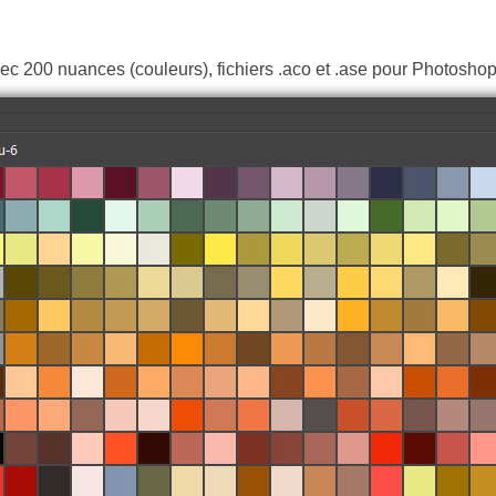
vec 200 nuances (couleurs), fichiers .aco et .ase pour Photoshop