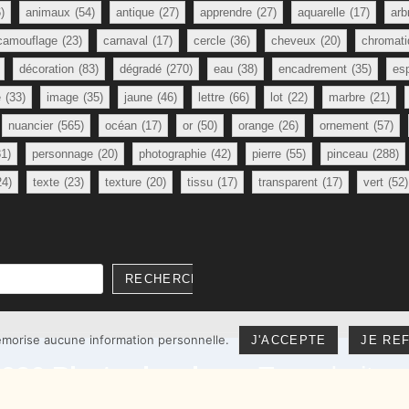
)
animaux
(54)
antique
(27)
apprendre
(27)
aquarelle
(17)
arb
camouflage
(23)
carnaval
(17)
cercle
(36)
cheveux
(20)
chromati
décoration
(83)
dégradé
(270)
eau
(38)
encadrement
(35)
es
e
(33)
image
(35)
jaune
(46)
lettre
(66)
lot
(22)
marbre
(21)
nuancier
(565)
océan
(17)
or
(50)
orange
(26)
ornement
(57)
81)
personnage
(20)
photographie
(42)
pierre
(55)
pinceau
(288)
24)
texte
(23)
texture
(20)
tissu
(17)
transparent
(17)
vert
(52)
RECHERCHER
mémorise aucune information personnelle.
J'ACCEPTE
JE RE
2026
Photoshoplus
– Tous droits 