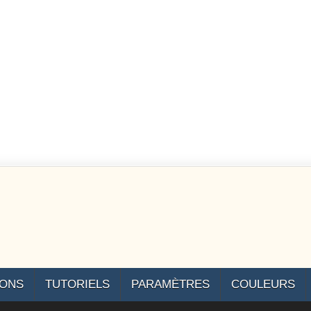
IONS
TUTORIELS
PARAMÈTRES
COULEURS