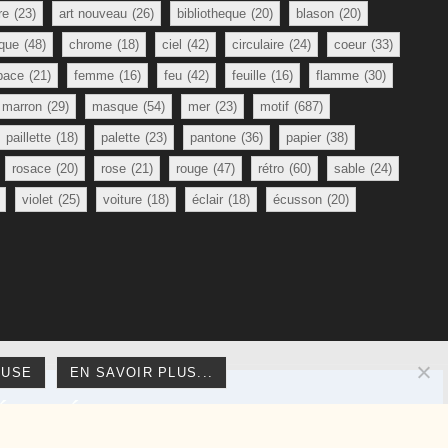
re
(23)
art nouveau
(26)
bibliotheque
(20)
blason
(20)
que
(48)
chrome
(18)
ciel
(42)
circulaire
(24)
coeur
(33)
pace
(21)
femme
(16)
feu
(42)
feuille
(16)
flamme
(30)
marron
(29)
masque
(54)
mer
(23)
motif
(687)
paillette
(18)
palette
(23)
pantone
(36)
papier
(38)
rosace
(20)
rose
(21)
rouge
(47)
rétro
(60)
sable
(24)
violet
(25)
voiture
(18)
éclair
(18)
écusson
(20)
FUSE
EN SAVOIR PLUS...
réservés.