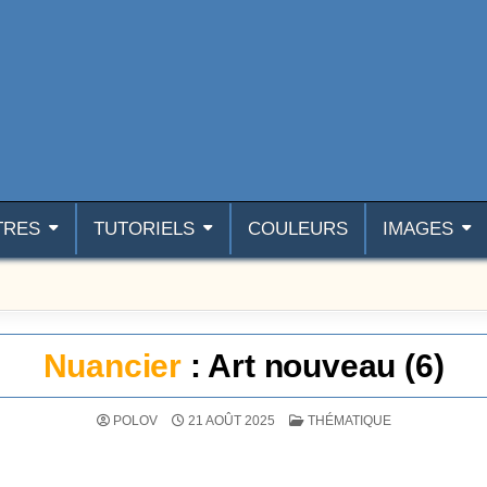
TRES
TUTORIELS
COULEURS
IMAGES
Nuancier
: Art nouveau (6)
POSTÉ DANS
POLOV
21 AOÛT 2025
THÉMATIQUE