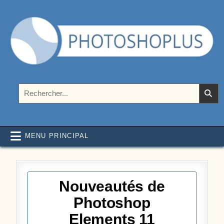
Aller au contenu
Photoshoplus
paramètres, tutoriels et couleurs pour Photoshop
Rechercher :
MENU PRINCIPAL
Nouveautés de
Photoshop
Elements 11