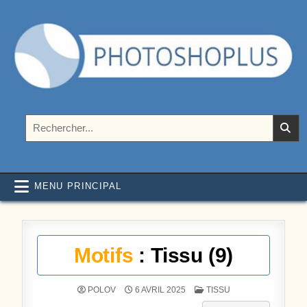
Aller au contenu
Photoshoplus
paramètres, tutoriels et couleurs pour Photoshop
Rechercher :
MENU PRINCIPAL
Motifs
: Tissu (9)
POSTÉ DANS
POLOV
6 AVRIL 2025
TISSU