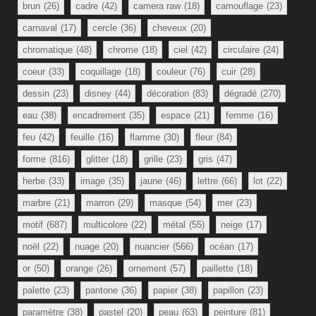
brun
(26)
cadre
(42)
camera raw
(18)
camouflage
(23)
carnaval
(17)
cercle
(36)
cheveux
(20)
chromatique
(48)
chrome
(18)
ciel
(42)
circulaire
(24)
coeur
(33)
coquillage
(18)
couleur
(76)
cuir
(28)
dessin
(23)
disney
(44)
décoration
(83)
dégradé
(270)
eau
(38)
encadrement
(35)
espace
(21)
femme
(16)
feu
(42)
feuille
(16)
flamme
(30)
fleur
(84)
forme
(816)
glitter
(18)
grille
(23)
gris
(47)
herbe
(33)
image
(35)
jaune
(46)
lettre
(66)
lot
(22)
marbre
(21)
marron
(29)
masque
(54)
mer
(23)
motif
(687)
multicolore
(22)
métal
(55)
neige
(17)
noël
(22)
nuage
(20)
nuancier
(566)
océan
(17)
or
(50)
orange
(26)
ornement
(57)
paillette
(18)
palette
(23)
pantone
(36)
papier
(38)
papillon
(23)
paramètre
(38)
pastel
(20)
peau
(63)
peinture
(81)