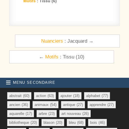
Motifs
: Tissu (6)
Navigation de l’article
Nuanciers
: Jacquard →
←
Motifs
: Tissu (10)
MENU SECONDAIRE
abstrait
(60)
action
(63)
ajouter
(18)
alphabet
(77)
ancien
(36)
animaux
(54)
antique
(27)
apprendre
(27)
aquarelle
(17)
arbre
(23)
art nouveau
(26)
bibliotheque
(20)
blason
(20)
bleu
(68)
bois
(46)