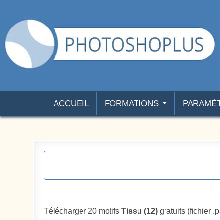
Aller au contenu
Photoshoplus
paramètres, tutoriels et couleurs pour Photoshop
ACCUEIL
FORMATIONS
PARAMÈ
Télécharger 20 motifs
Tissu (12)
gratuits (fichier .p