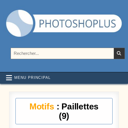
Aller au contenu
Photoshoplus
paramètres, tutoriels et couleurs pour Photoshop
Rechercher :
MENU PRINCIPAL
Motifs
: Paillettes
(9)