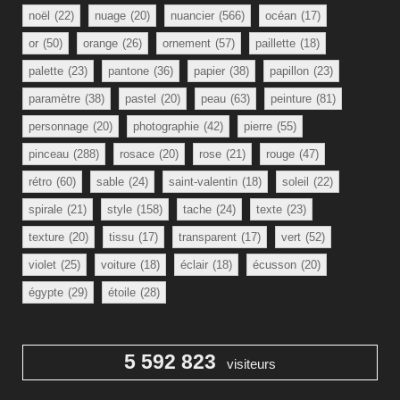
noël
(22)
nuage
(20)
nuancier
(566)
océan
(17)
or
(50)
orange
(26)
ornement
(57)
paillette
(18)
palette
(23)
pantone
(36)
papier
(38)
papillon
(23)
paramètre
(38)
pastel
(20)
peau
(63)
peinture
(81)
personnage
(20)
photographie
(42)
pierre
(55)
pinceau
(288)
rosace
(20)
rose
(21)
rouge
(47)
rétro
(60)
sable
(24)
saint-valentin
(18)
soleil
(22)
spirale
(21)
style
(158)
tache
(24)
texte
(23)
texture
(20)
tissu
(17)
transparent
(17)
vert
(52)
violet
(25)
voiture
(18)
éclair
(18)
écusson
(20)
égypte
(29)
étoile
(28)
5 592 823
visiteurs