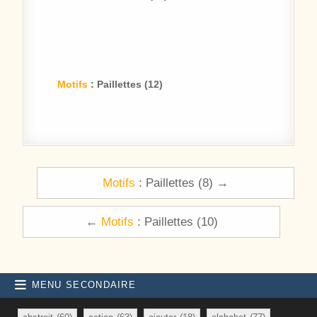
Motifs
: Paillettes (12)
Navigation de l’article
Motifs
: Paillettes (8) →
←
Motifs
: Paillettes (10)
MENU SECONDAIRE