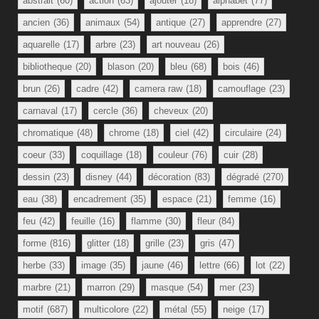
abstrait
(60)
action
(63)
ajouter
(18)
alphabet
(77)
ancien
(36)
animaux
(54)
antique
(27)
apprendre
(27)
aquarelle
(17)
arbre
(23)
art nouveau
(26)
bibliotheque
(20)
blason
(20)
bleu
(68)
bois
(46)
brun
(26)
cadre
(42)
camera raw
(18)
camouflage
(23)
carnaval
(17)
cercle
(36)
cheveux
(20)
chromatique
(48)
chrome
(18)
ciel
(42)
circulaire
(24)
coeur
(33)
coquillage
(18)
couleur
(76)
cuir
(28)
dessin
(23)
disney
(44)
décoration
(83)
dégradé
(270)
eau
(38)
encadrement
(35)
espace
(21)
femme
(16)
feu
(42)
feuille
(16)
flamme
(30)
fleur
(84)
forme
(816)
glitter
(18)
grille
(23)
gris
(47)
herbe
(33)
image
(35)
jaune
(46)
lettre
(66)
lot
(22)
marbre
(21)
marron
(29)
masque
(54)
mer
(23)
motif
(687)
multicolore
(22)
métal
(55)
neige
(17)