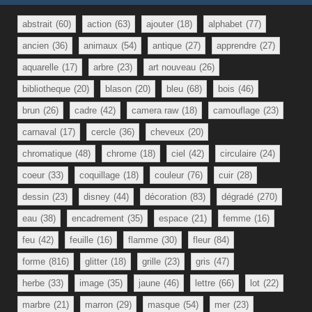
abstrait
(60)
action
(63)
ajouter
(18)
alphabet
(77)
ancien
(36)
animaux
(54)
antique
(27)
apprendre
(27)
aquarelle
(17)
arbre
(23)
art nouveau
(26)
bibliotheque
(20)
blason
(20)
bleu
(68)
bois
(46)
brun
(26)
cadre
(42)
camera raw
(18)
camouflage
(23)
carnaval
(17)
cercle
(36)
cheveux
(20)
chromatique
(48)
chrome
(18)
ciel
(42)
circulaire
(24)
coeur
(33)
coquillage
(18)
couleur
(76)
cuir
(28)
dessin
(23)
disney
(44)
décoration
(83)
dégradé
(270)
eau
(38)
encadrement
(35)
espace
(21)
femme
(16)
feu
(42)
feuille
(16)
flamme
(30)
fleur
(84)
forme
(816)
glitter
(18)
grille
(23)
gris
(47)
herbe
(33)
image
(35)
jaune
(46)
lettre
(66)
lot
(22)
marbre
(21)
marron
(29)
masque
(54)
mer
(23)