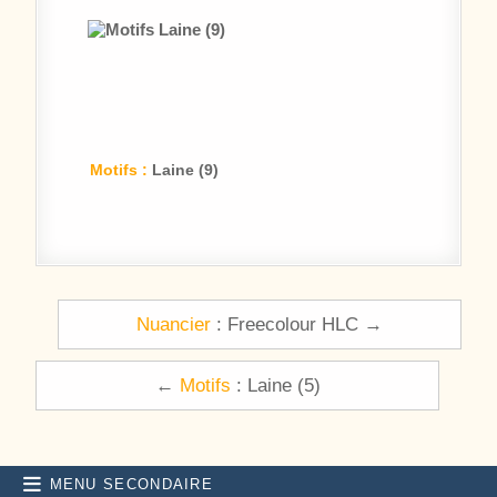
Motifs :
Laine (9)
Navigation de l’article
Nuancier
: Freecolour HLC →
←
Motifs
: Laine (5)
MENU SECONDAIRE