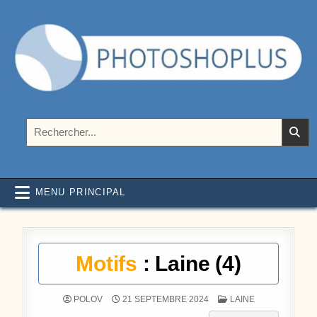
Aller au contenu
Photoshoplus
paramètres, tutoriels et couleurs pour Photoshop
Rechercher :
MENU PRINCIPAL
Motifs
: Laine (4)
POSTÉ DANS
POLOV
21 SEPTEMBRE 2024
LAINE