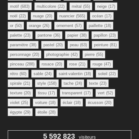
motif
(683)
multicolore
(22)
métal
(55)
neige
(17)
noël
(22)
nuage
(20)
nuancier
(565)
océan
(17)
or
(50)
orange
(26)
ornement
(57)
paillette
(18)
palette
(23)
pantone
(36)
papier
(38)
papillon
(23)
paramètre
(38)
pastel
(20)
peau
(63)
peinture
(81)
personnage
(20)
photographie
(42)
pierre
(55)
pinceau
(288)
rosace
(20)
rose
(21)
rouge
(47)
rétro
(60)
sable
(24)
saint-valentin
(18)
soleil
(22)
spirale
(21)
style
(158)
tache
(24)
texte
(23)
texture
(20)
tissu
(17)
transparent
(17)
vert
(52)
violet
(25)
voiture
(18)
éclair
(18)
écusson
(20)
égypte
(29)
étoile
(28)
5 592 823
visiteurs