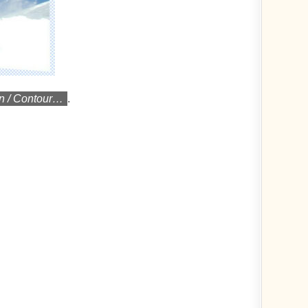
on / Contour…
.