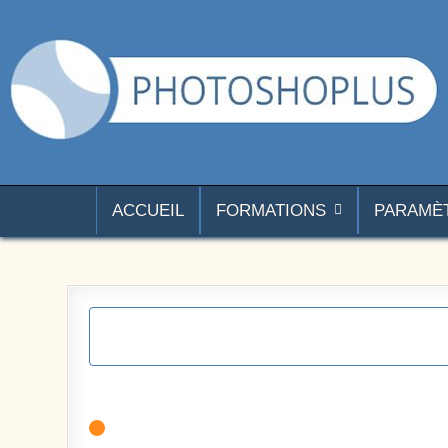
Aller au contenu
Photoshoplus
paramètres, tutoriels et couleurs pour Photoshop
ACCUEIL
FORMATIONS
PARAMÈ