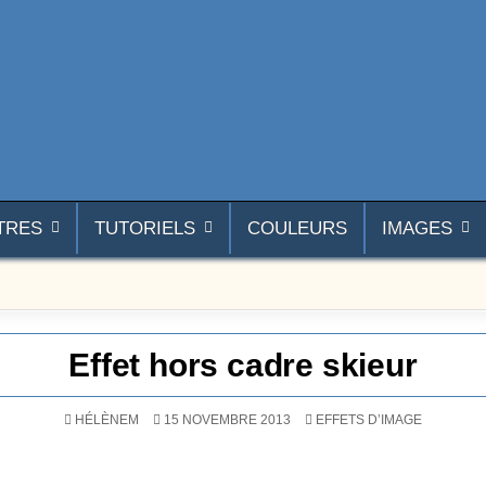
TRES
TUTORIELS
COULEURS
IMAGES
Effet hors cadre skieur
POSTÉ DANS
HÉLÈNEM
15 NOVEMBRE 2013
EFFETS D’IMAGE