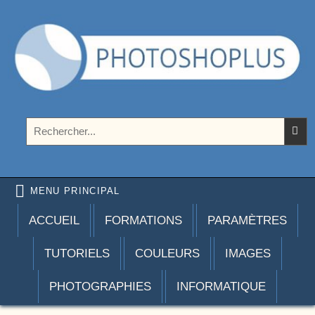
Aller au contenu
Photoshoplus
paramètres, tutoriels et couleurs pour Photoshop
Rechercher :
MENU PRINCIPAL
ACCUEIL
FORMATIONS
PARAMÈTRES
TUTORIELS
COULEURS
IMAGES
PHOTOGRAPHIES
INFORMATIQUE