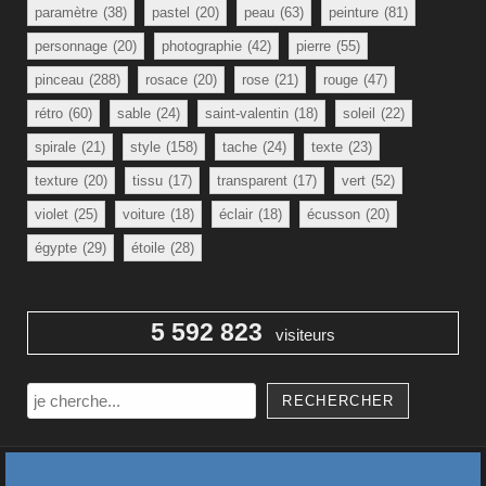
paramètre
(38)
pastel
(20)
peau
(63)
peinture
(81)
personnage
(20)
photographie
(42)
pierre
(55)
pinceau
(288)
rosace
(20)
rose
(21)
rouge
(47)
rétro
(60)
sable
(24)
saint-valentin
(18)
soleil
(22)
spirale
(21)
style
(158)
tache
(24)
texte
(23)
texture
(20)
tissu
(17)
transparent
(17)
vert
(52)
violet
(25)
voiture
(18)
éclair
(18)
écusson
(20)
égypte
(29)
étoile
(28)
5 592 823
visiteurs
Rechercher
RECHERCHER