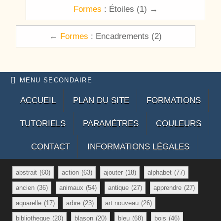
Navigation de l’article
Formes
: Étoiles (1) →
←
Formes
: Encadrements (2)
MENU SECONDAIRE
ACCUEIL
PLAN DU SITE
FORMATIONS
TUTORIELS
PARAMÈTRES
COULEURS
CONTACT
INFORMATIONS LÉGALES
abstrait
(60)
action
(63)
ajouter
(18)
alphabet
(77)
ancien
(36)
animaux
(54)
antique
(27)
apprendre
(27)
aquarelle
(17)
arbre
(23)
art nouveau
(26)
bibliotheque
(20)
blason
(20)
bleu
(68)
bois
(46)