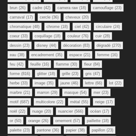
brun
(26)
cadre
(42)
camera raw
(18)
camouflage
(23)
carnaval
(17)
cercle
(36)
cheveux
(20)
chromatique
(48)
chrome
(18)
ciel
(42)
circulaire
(24)
coeur
(33)
coquillage
(18)
couleur
(76)
cuir
(28)
dessin
(23)
disney
(44)
décoration
(83)
dégradé
(270)
eau
(38)
encadrement
(35)
espace
(21)
femme
(16)
feu
(42)
feuille
(16)
flamme
(30)
fleur
(84)
forme
(816)
glitter
(18)
grille
(23)
gris
(47)
herbe
(33)
image
(35)
jaune
(46)
lettre
(66)
lot
(22)
marbre
(21)
marron
(29)
masque
(54)
mer
(23)
motif
(687)
multicolore
(22)
métal
(55)
neige
(17)
noël
(22)
nuage
(20)
nuancier
(566)
océan
(17)
or
(50)
orange
(26)
ornement
(57)
paillette
(18)
palette
(23)
pantone
(36)
papier
(38)
papillon
(23)