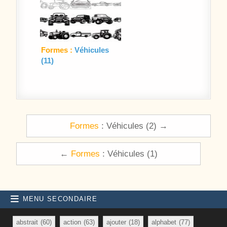
Formes :
Véhicules
(11)
Navigation de l’article
Formes
: Véhicules (2) →
←
Formes
: Véhicules (1)
MENU SECONDAIRE
abstrait
(60)
action
(63)
ajouter
(18)
alphabet
(77)