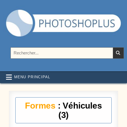
Aller au contenu
Photoshoplus
paramètres, tutoriels et couleurs pour Photoshop
Rechercher :
MENU PRINCIPAL
Formes
: Véhicules
(3)