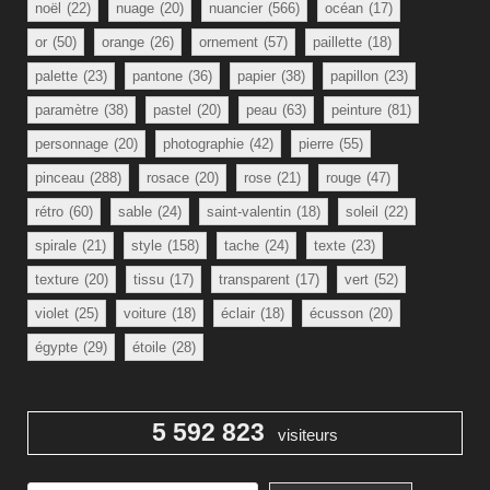
noël
(22)
nuage
(20)
nuancier
(566)
océan
(17)
or
(50)
orange
(26)
ornement
(57)
paillette
(18)
palette
(23)
pantone
(36)
papier
(38)
papillon
(23)
paramètre
(38)
pastel
(20)
peau
(63)
peinture
(81)
personnage
(20)
photographie
(42)
pierre
(55)
pinceau
(288)
rosace
(20)
rose
(21)
rouge
(47)
rétro
(60)
sable
(24)
saint-valentin
(18)
soleil
(22)
spirale
(21)
style
(158)
tache
(24)
texte
(23)
texture
(20)
tissu
(17)
transparent
(17)
vert
(52)
violet
(25)
voiture
(18)
éclair
(18)
écusson
(20)
égypte
(29)
étoile
(28)
5 592 823
visiteurs