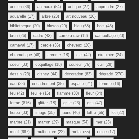
ancien
(36)
animaux
(54)
antique
(27)
apprendre
(27)
aquarelle
(17)
arbre
(23)
art nouveau
(26)
bibliotheque
(20)
blason
(20)
bleu
(68)
bois
(46)
brun
(26)
cadre
(42)
camera raw
(18)
camouflage
(23)
carnaval
(17)
cercle
(36)
cheveux
(20)
chromatique
(48)
chrome
(18)
ciel
(42)
circulaire
(24)
coeur
(33)
coquillage
(18)
couleur
(76)
cuir
(28)
dessin
(23)
disney
(44)
décoration
(83)
dégradé
(270)
eau
(38)
encadrement
(35)
espace
(21)
femme
(16)
feu
(42)
feuille
(16)
flamme
(30)
fleur
(84)
forme
(816)
glitter
(18)
grille
(23)
gris
(47)
herbe
(33)
image
(35)
jaune
(46)
lettre
(66)
lot
(22)
marbre
(21)
marron
(29)
masque
(54)
mer
(23)
motif
(687)
multicolore
(22)
métal
(55)
neige
(17)