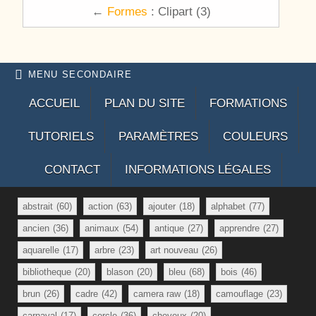
←
Formes
: Clipart (3)
MENU SECONDAIRE
ACCUEIL
PLAN DU SITE
FORMATIONS
TUTORIELS
PARAMÈTRES
COULEURS
CONTACT
INFORMATIONS LÉGALES
abstrait
(60)
action
(63)
ajouter
(18)
alphabet
(77)
ancien
(36)
animaux
(54)
antique
(27)
apprendre
(27)
aquarelle
(17)
arbre
(23)
art nouveau
(26)
bibliotheque
(20)
blason
(20)
bleu
(68)
bois
(46)
brun
(26)
cadre
(42)
camera raw
(18)
camouflage
(23)
carnaval
(17)
cercle
(36)
cheveux
(20)