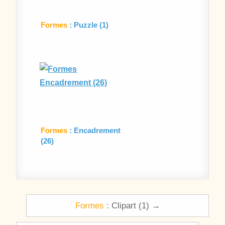
Formes
: Puzzle (1)
Formes
: Encadrement
(26)
Navigation de l’article
Formes
: Clipart (1) →