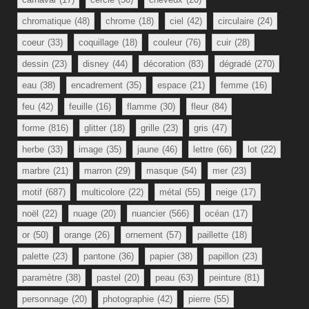
chromatique
(48)
chrome
(18)
ciel
(42)
circulaire
(24)
coeur
(33)
coquillage
(18)
couleur
(76)
cuir
(28)
dessin
(23)
disney
(44)
décoration
(83)
dégradé
(270)
eau
(38)
encadrement
(35)
espace
(21)
femme
(16)
feu
(42)
feuille
(16)
flamme
(30)
fleur
(84)
forme
(816)
glitter
(18)
grille
(23)
gris
(47)
herbe
(33)
image
(35)
jaune
(46)
lettre
(66)
lot
(22)
marbre
(21)
marron
(29)
masque
(54)
mer
(23)
motif
(687)
multicolore
(22)
métal
(55)
neige
(17)
noël
(22)
nuage
(20)
nuancier
(566)
océan
(17)
or
(50)
orange
(26)
ornement
(57)
paillette
(18)
palette
(23)
pantone
(36)
papier
(38)
papillon
(23)
paramètre
(38)
pastel
(20)
peau
(63)
peinture
(81)
personnage
(20)
photographie
(42)
pierre
(55)