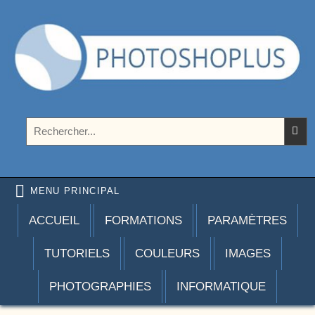
Aller au contenu
Photoshoplus
paramètres, tutoriels et couleurs pour Photoshop
Rechercher :
MENU PRINCIPAL
ACCUEIL
FORMATIONS
PARAMÈTRES
TUTORIELS
COULEURS
IMAGES
PHOTOGRAPHIES
INFORMATIQUE