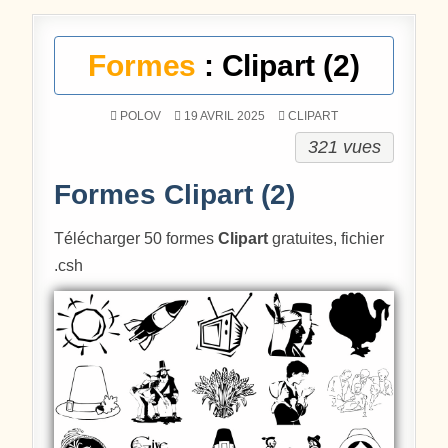
Formes
: Clipart (2)
POSTÉ DANS
POLOV
19 AVRIL 2025
CLIPART
321 vues
Formes Clipart (2)
Télécharger 50 formes
Clipart
gratuites, fichier
.csh