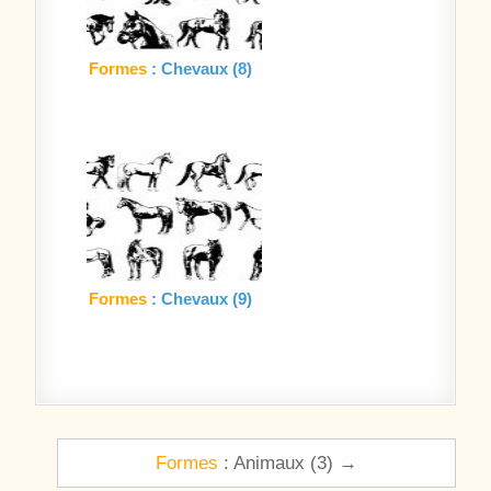
Formes
: Chevaux (8)
Formes
: Chevaux (9)
Navigation de l’article
Formes
: Animaux (3) →