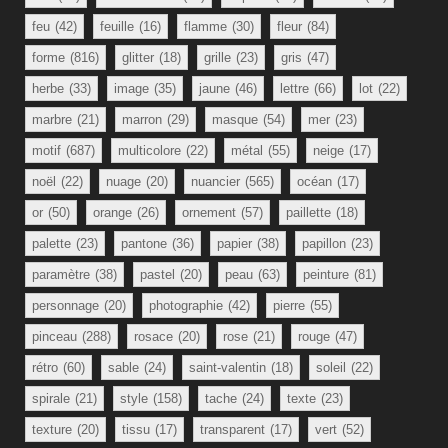
feu
(42)
feuille
(16)
flamme
(30)
fleur
(84)
forme
(816)
glitter
(18)
grille
(23)
gris
(47)
herbe
(33)
image
(35)
jaune
(46)
lettre
(66)
lot
(22)
marbre
(21)
marron
(29)
masque
(54)
mer
(23)
motif
(687)
multicolore
(22)
métal
(55)
neige
(17)
noël
(22)
nuage
(20)
nuancier
(565)
océan
(17)
or
(50)
orange
(26)
ornement
(57)
paillette
(18)
palette
(23)
pantone
(36)
papier
(38)
papillon
(23)
paramètre
(38)
pastel
(20)
peau
(63)
peinture
(81)
personnage
(20)
photographie
(42)
pierre
(55)
pinceau
(288)
rosace
(20)
rose
(21)
rouge
(47)
rétro
(60)
sable
(24)
saint-valentin
(18)
soleil
(22)
spirale
(21)
style
(158)
tache
(24)
texte
(23)
texture
(20)
tissu
(17)
transparent
(17)
vert
(52)