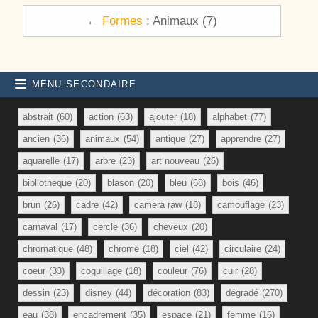
←
Formes
: Animaux (7)
MENU SECONDAIRE
abstrait
(60)
action
(63)
ajouter
(18)
alphabet
(77)
ancien
(36)
animaux
(54)
antique
(27)
apprendre
(27)
aquarelle
(17)
arbre
(23)
art nouveau
(26)
bibliotheque
(20)
blason
(20)
bleu
(68)
bois
(46)
brun
(26)
cadre
(42)
camera raw
(18)
camouflage
(23)
carnaval
(17)
cercle
(36)
cheveux
(20)
chromatique
(48)
chrome
(18)
ciel
(42)
circulaire
(24)
coeur
(33)
coquillage
(18)
couleur
(76)
cuir
(28)
dessin
(23)
disney
(44)
décoration
(83)
dégradé
(270)
eau
(38)
encadrement
(35)
espace
(21)
femme
(16)