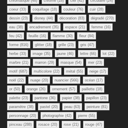
chromatique
(48)
chrome
(18)
ciel
(42)
circulaire
(24)
coeur
(33)
coquillage
(18)
couleur
(76)
cuir
(28)
dessin
(23)
disney
(44)
décoration
(83)
dégradé
(270)
eau
(38)
encadrement
(35)
espace
(21)
femme
(16)
feu
(42)
feuille
(16)
flamme
(30)
fleur
(84)
forme
(816)
glitter
(18)
grille
(23)
gris
(47)
herbe
(33)
image
(35)
jaune
(46)
lettre
(66)
lot
(22)
marbre
(21)
marron
(29)
masque
(54)
mer
(23)
motif
(687)
multicolore
(22)
métal
(55)
neige
(17)
noël
(22)
nuage
(20)
nuancier
(566)
océan
(17)
or
(50)
orange
(26)
ornement
(57)
paillette
(18)
palette
(23)
pantone
(36)
papier
(38)
papillon
(23)
paramètre
(38)
pastel
(20)
peau
(63)
peinture
(81)
personnage
(20)
photographie
(42)
pierre
(55)
pinceau
(288)
rosace
(20)
rose
(21)
rouge
(47)