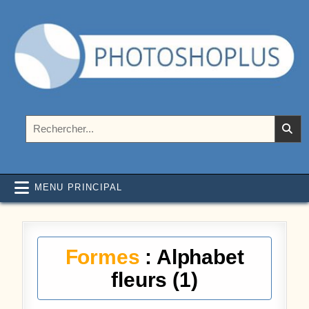
Aller au contenu
Photoshoplus
paramètres, tutoriels et couleurs pour Photoshop
Rechercher :
MENU PRINCIPAL
Formes
: Alphabet
fleurs (1)