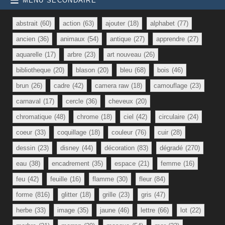
MENU SECONDAIRE
abstrait
(60)
action
(63)
ajouter
(18)
alphabet
(77)
ancien
(36)
animaux
(54)
antique
(27)
apprendre
(27)
aquarelle
(17)
arbre
(23)
art nouveau
(26)
bibliotheque
(20)
blason
(20)
bleu
(68)
bois
(46)
brun
(26)
cadre
(42)
camera raw
(18)
camouflage
(23)
carnaval
(17)
cercle
(36)
cheveux
(20)
chromatique
(48)
chrome
(18)
ciel
(42)
circulaire
(24)
coeur
(33)
coquillage
(18)
couleur
(76)
cuir
(28)
dessin
(23)
disney
(44)
décoration
(83)
dégradé
(270)
eau
(38)
encadrement
(35)
espace
(21)
femme
(16)
feu
(42)
feuille
(16)
flamme
(30)
fleur
(84)
forme
(816)
glitter
(18)
grille
(23)
gris
(47)
herbe
(33)
image
(35)
jaune
(46)
lettre
(66)
lot
(22)