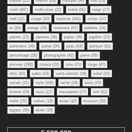
marbre
(21)
marron
(29)
masque
(54)
mer
(23)
motif
(687)
multicolore
(22)
métal
(55)
neige
(17)
noël
(22)
nuage
(20)
nuancier
(565)
océan
(17)
or
(50)
orange
(26)
ornement
(57)
paillette
(18)
palette
(23)
pantone
(36)
papier
(38)
papillon
(23)
paramètre
(38)
pastel
(20)
peau
(63)
peinture
(81)
personnage
(20)
photographie
(42)
pierre
(55)
pinceau
(288)
rosace
(20)
rose
(21)
rouge
(47)
rétro
(60)
sable
(24)
saint-valentin
(18)
soleil
(22)
spirale
(21)
style
(158)
tache
(24)
texte
(23)
texture
(20)
tissu
(17)
transparent
(17)
vert
(52)
violet
(25)
voiture
(18)
éclair
(18)
écusson
(20)
égypte
(29)
étoile
(28)