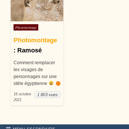
Posté dans
Photomontage
Photomontage
: Ramosé
Comment remplacer
les visages de
personnages sur une
stèle égyptienne
16 octobre
1 803 vues
2021