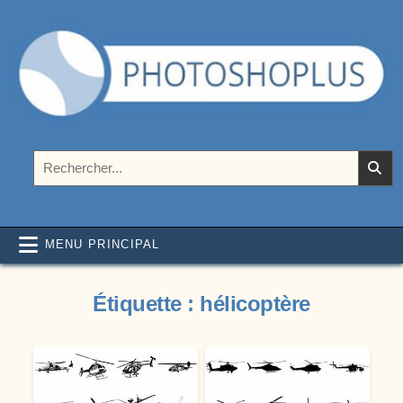
Aller au contenu
Photoshoplus
paramètres, tutoriels et couleurs pour Photoshop
Rechercher :
MENU PRINCIPAL
Étiquette :
hélicoptère