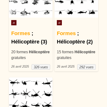
Posté dans
Posté dans
H
H
Formes
;
Formes
;
Hélicoptère (3)
Hélicoptère (2)
20 formes
Hélicoptère
15 formes
Hélicoptère
gratuites
gratuites
26 avril 2025
26 avril 2025
326 vues
292 vues