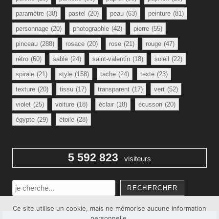
paramètre
(38)
pastel
(20)
peau
(63)
peinture
(81)
personnage
(20)
photographie
(42)
pierre
(55)
pinceau
(288)
rosace
(20)
rose
(21)
rouge
(47)
rétro
(60)
sable
(24)
saint-valentin
(18)
soleil
(22)
spirale
(21)
style
(158)
tache
(24)
texte
(23)
texture
(20)
tissu
(17)
transparent
(17)
vert
(52)
violet
(25)
voiture
(18)
éclair
(18)
écusson
(20)
égypte
(29)
étoile
(28)
5 592 823
visiteurs
Rechercher
RECHERCHER
Ce site utilise un cookie, mais ne mémorise aucune information
personnelle.