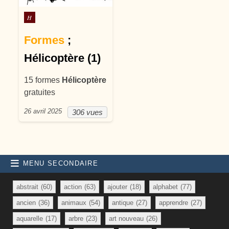
Posté dans
H
Formes
;
Hélicoptère (1)
15 formes
Hélicoptère
gratuites
26 avril 2025
306 vues
MENU SECONDAIRE
abstrait
(60)
action
(63)
ajouter
(18)
alphabet
(77)
ancien
(36)
animaux
(54)
antique
(27)
apprendre
(27)
aquarelle
(17)
arbre
(23)
art nouveau
(26)