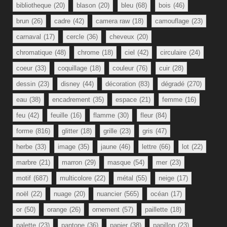
bibliotheque
(20)
blason
(20)
bleu
(68)
bois
(46)
brun
(26)
cadre
(42)
camera raw
(18)
camouflage
(23)
carnaval
(17)
cercle
(36)
cheveux
(20)
chromatique
(48)
chrome
(18)
ciel
(42)
circulaire
(24)
coeur
(33)
coquillage
(18)
couleur
(76)
cuir
(28)
dessin
(23)
disney
(44)
décoration
(83)
dégradé
(270)
eau
(38)
encadrement
(35)
espace
(21)
femme
(16)
feu
(42)
feuille
(16)
flamme
(30)
fleur
(84)
forme
(816)
glitter
(18)
grille
(23)
gris
(47)
herbe
(33)
image
(35)
jaune
(46)
lettre
(66)
lot
(22)
marbre
(21)
marron
(29)
masque
(54)
mer
(23)
motif
(687)
multicolore
(22)
métal
(55)
neige
(17)
noël
(22)
nuage
(20)
nuancier
(565)
océan
(17)
or
(50)
orange
(26)
ornement
(57)
paillette
(18)
palette
(23)
pantone
(36)
papier
(38)
papillon
(23)