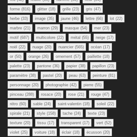
forme
(816)
glitter
(18)
grille
(23)
gris
(47)
herbe
(33)
image
(35)
jaune
(46)
lettre
(66)
lot
(22)
marbre
(21)
marron
(29)
masque
(54)
mer
(23)
motif
(687)
multicolore
(22)
métal
(55)
neige
(17)
noël
(22)
nuage
(20)
nuancier
(565)
océan
(17)
or
(50)
orange
(26)
ornement
(57)
paillette
(18)
palette
(23)
pantone
(36)
papier
(38)
papillon
(23)
paramètre
(38)
pastel
(20)
peau
(63)
peinture
(81)
personnage
(20)
photographie
(42)
pierre
(55)
pinceau
(288)
rosace
(20)
rose
(21)
rouge
(47)
rétro
(60)
sable
(24)
saint-valentin
(18)
soleil
(22)
spirale
(21)
style
(158)
tache
(24)
texte
(23)
texture
(20)
tissu
(17)
transparent
(17)
vert
(52)
violet
(25)
voiture
(18)
éclair
(18)
écusson
(20)