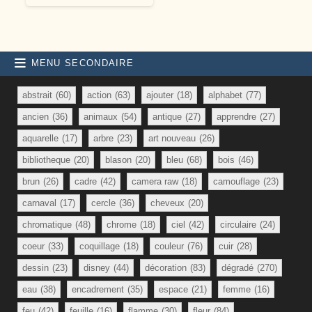
MENU SECONDAIRE
abstrait
(60)
action
(63)
ajouter
(18)
alphabet
(77)
ancien
(36)
animaux
(54)
antique
(27)
apprendre
(27)
aquarelle
(17)
arbre
(23)
art nouveau
(26)
bibliotheque
(20)
blason
(20)
bleu
(68)
bois
(46)
brun
(26)
cadre
(42)
camera raw
(18)
camouflage
(23)
carnaval
(17)
cercle
(36)
cheveux
(20)
chromatique
(48)
chrome
(18)
ciel
(42)
circulaire
(24)
coeur
(33)
coquillage
(18)
couleur
(76)
cuir
(28)
dessin
(23)
disney
(44)
décoration
(83)
dégradé
(270)
eau
(38)
encadrement
(35)
espace
(21)
femme
(16)
feu
(42)
feuille
(16)
flamme
(30)
fleur
(84)