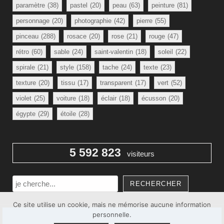
paramètre
(38)
pastel
(20)
peau
(63)
peinture
(81)
personnage
(20)
photographie
(42)
pierre
(55)
pinceau
(288)
rosace
(20)
rose
(21)
rouge
(47)
rétro
(60)
sable
(24)
saint-valentin
(18)
soleil
(22)
spirale
(21)
style
(158)
tache
(24)
texte
(23)
texture
(20)
tissu
(17)
transparent
(17)
vert
(52)
violet
(25)
voiture
(18)
éclair
(18)
écusson
(20)
égypte
(29)
étoile
(28)
5 592 823
visiteurs
Rechercher
RECHERCHER
Ce site utilise un cookie, mais ne mémorise aucune information
personnelle.