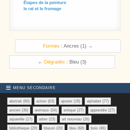
Étapes de la peinture
le rat et le fromage
Navigation de l’article
Formes
: Ancres (1) →
←
Dégradés
: Bleu (3)
MENU SECONDAIRE
abstrait
(60)
action
(63)
ajouter
(18)
alphabet
(77)
ancien
(36)
animaux
(54)
antique
(27)
apprendre
(27)
aquarelle
(17)
arbre
(23)
art nouveau
(26)
bibliotheque
(20)
blason
(20)
bleu
(68)
bois
(46)