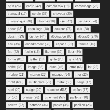
brun
(26)
cadre
(42)
camera raw
(18)
camouflage
(23)
carnaval
(17)
cercle
(36)
cheveux
(20)
chromatique
(48)
chrome
(18)
ciel
(42)
circulaire
(24)
coeur
(33)
coquillage
(18)
couleur
(76)
cuir
(28)
dessin
(23)
disney
(44)
décoration
(83)
dégradé
(270)
eau
(38)
encadrement
(35)
espace
(21)
femme
(16)
feu
(42)
feuille
(16)
flamme
(30)
fleur
(84)
forme
(816)
glitter
(18)
grille
(23)
gris
(47)
herbe
(33)
image
(35)
jaune
(46)
lettre
(66)
lot
(22)
marbre
(21)
marron
(29)
masque
(54)
mer
(23)
motif
(683)
multicolore
(22)
métal
(55)
neige
(17)
noël
(22)
nuage
(20)
nuancier
(565)
océan
(17)
or
(50)
orange
(26)
ornement
(57)
paillette
(18)
palette
(23)
pantone
(36)
papier
(38)
papillon
(23)