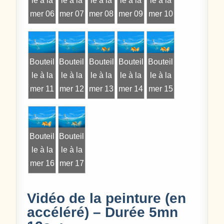
le à la
le à la
le à la
le à la
le à la
mer 06
mer 07
mer 08
mer 09
mer 10
Bouteil
Bouteil
Bouteil
Bouteil
Bouteil
le à la
le à la
le à la
le à la
le à la
mer 11
mer 12
mer 13
mer 14
mer 15
Bouteil
Bouteil
le à la
le à la
mer 16
mer 17
Vidéo de la peinture (en
accéléré) – Durée 5mn