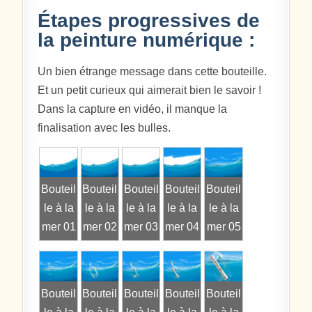
Étapes progressives de
la peinture numérique :
Un bien étrange message dans cette bouteille.
Et un petit curieux qui aimerait bien le savoir !
Dans la capture en vidéo, il manque la
finalisation avec les bulles.
Bouteil
Bouteil
Bouteil
Bouteil
Bouteil
le à la
le à la
le à la
le à la
le à la
mer 01
mer 02
mer 03
mer 04
mer 05
Bouteil
Bouteil
Bouteil
Bouteil
Bouteil