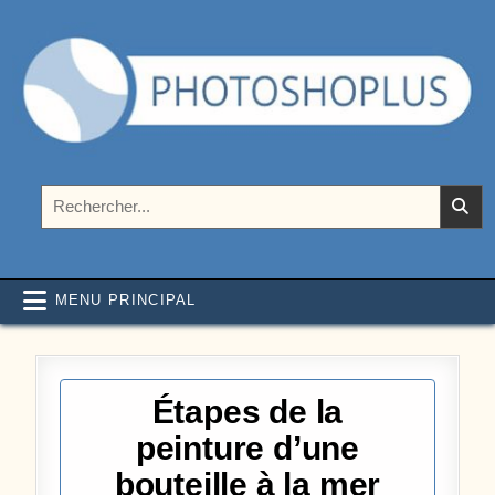
Aller au contenu
Photoshoplus
paramètres, tutoriels et couleurs pour Photoshop
Rechercher :
MENU PRINCIPAL
Étapes de la
peinture d’une
bouteille à la mer