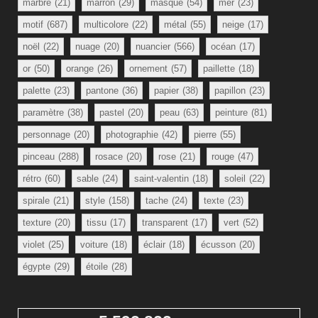
marbre
(21)
marron
(29)
masque
(54)
mer
(23)
motif
(687)
multicolore
(22)
métal
(55)
neige
(17)
noël
(22)
nuage
(20)
nuancier
(566)
océan
(17)
or
(50)
orange
(26)
ornement
(57)
paillette
(18)
palette
(23)
pantone
(36)
papier
(38)
papillon
(23)
paramètre
(38)
pastel
(20)
peau
(63)
peinture
(81)
personnage
(20)
photographie
(42)
pierre
(55)
pinceau
(288)
rosace
(20)
rose
(21)
rouge
(47)
rétro
(60)
sable
(24)
saint-valentin
(18)
soleil
(22)
spirale
(21)
style
(158)
tache
(24)
texte
(23)
texture
(20)
tissu
(17)
transparent
(17)
vert
(52)
violet
(25)
voiture
(18)
éclair
(18)
écusson
(20)
égypte
(29)
étoile
(28)