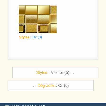
Styles
: Or (3)
Navigation de l’article
Styles
: Vieil or (5) →
←
Dégradés
: Or (6)