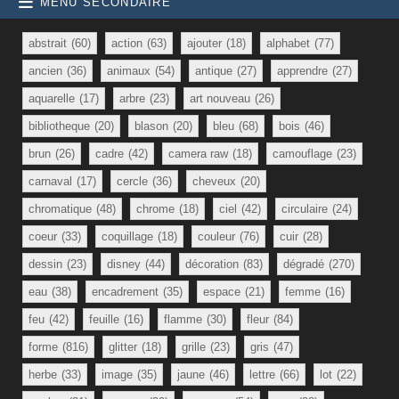
MENU SECONDAIRE
abstrait
(60)
action
(63)
ajouter
(18)
alphabet
(77)
ancien
(36)
animaux
(54)
antique
(27)
apprendre
(27)
aquarelle
(17)
arbre
(23)
art nouveau
(26)
bibliotheque
(20)
blason
(20)
bleu
(68)
bois
(46)
brun
(26)
cadre
(42)
camera raw
(18)
camouflage
(23)
carnaval
(17)
cercle
(36)
cheveux
(20)
chromatique
(48)
chrome
(18)
ciel
(42)
circulaire
(24)
coeur
(33)
coquillage
(18)
couleur
(76)
cuir
(28)
dessin
(23)
disney
(44)
décoration
(83)
dégradé
(270)
eau
(38)
encadrement
(35)
espace
(21)
femme
(16)
feu
(42)
feuille
(16)
flamme
(30)
fleur
(84)
forme
(816)
glitter
(18)
grille
(23)
gris
(47)
herbe
(33)
image
(35)
jaune
(46)
lettre
(66)
lot
(22)