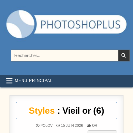
Aller au contenu
Photoshoplus
paramètres, tutoriels et couleurs pour Photoshop
Rechercher :
MENU PRINCIPAL
Styles
: Vieil or (6)
POSTÉ DANS
POLOV
15 JUIN 2026
OR