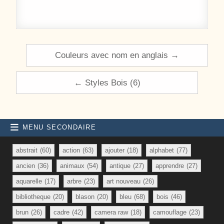
Navigation de l’article
Couleurs avec nom en anglais →
← Styles Bois (6)
MENU SECONDAIRE
abstrait
(60)
action
(63)
ajouter
(18)
alphabet
(77)
ancien
(36)
animaux
(54)
antique
(27)
apprendre
(27)
aquarelle
(17)
arbre
(23)
art nouveau
(26)
bibliotheque
(20)
blason
(20)
bleu
(68)
bois
(46)
brun
(26)
cadre
(42)
camera raw
(18)
camouflage
(23)