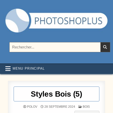
Aller au contenu
Photoshoplus
paramètres, tutoriels et couleurs pour Photoshop
Rechercher :
MENU PRINCIPAL
Styles Bois (5)
POSTÉ DANS
POLOV
28 SEPTEMBRE 2024
BOIS