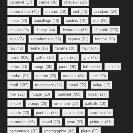
carnaval
(17)
cercle
(36)
cheveux
(20)
chromatique
(48)
chrome
(18)
ciel
(42)
circulaire
(24)
coeur
(33)
coquillage
(18)
couleur
(76)
cuir
(28)
dessin
(23)
disney
(44)
décoration
(83)
dégradé
(270)
eau
(38)
encadrement
(35)
espace
(21)
femme
(16)
feu
(42)
feuille
(16)
flamme
(30)
fleur
(84)
forme
(816)
glitter
(18)
grille
(23)
gris
(47)
herbe
(33)
image
(35)
jaune
(46)
lettre
(66)
lot
(22)
marbre
(21)
marron
(29)
masque
(54)
mer
(23)
motif
(687)
multicolore
(22)
métal
(55)
neige
(17)
noël
(22)
nuage
(20)
nuancier
(565)
océan
(17)
or
(50)
orange
(26)
ornement
(57)
paillette
(18)
palette
(23)
pantone
(36)
papier
(38)
papillon
(23)
paramètre
(38)
pastel
(20)
peau
(63)
peinture
(81)
personnage
(20)
photographie
(42)
pierre
(55)