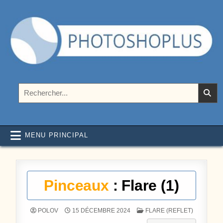
Aller au contenu
Photoshoplus
paramètres, tutoriels et couleurs pour Photoshop
Rechercher :
MENU PRINCIPAL
Pinceaux
: Flare (1)
POSTÉ DANS
POLOV
15 DÉCEMBRE 2024
FLARE (REFLET)