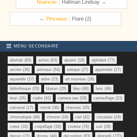
Nuancier
: Hallman Lindsay →
←
Pinceaux
: Flare (2)
MENU SECONDAIRE
abstrait
(60)
action
(63)
ajouter
(18)
alphabet
(77)
ancien
(36)
animaux
(54)
antique
(27)
apprendre
(27)
aquarelle
(17)
arbre
(23)
art nouveau
(26)
bibliotheque
(20)
blason
(20)
bleu
(68)
bois
(46)
brun
(26)
cadre
(42)
camera raw
(18)
camouflage
(23)
carnaval
(17)
cercle
(36)
cheveux
(20)
chromatique
(48)
chrome
(18)
ciel
(42)
circulaire
(24)
coeur
(33)
coquillage
(18)
couleur
(76)
cuir
(28)
dessin
(23)
disney
(44)
décoration
(83)
dégradé
(270)