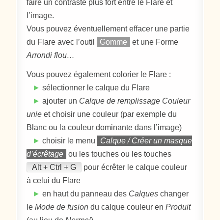
faire un contraste plus fort entre le Flare et
l’image.
Vous pouvez éventuellement effacer une partie
du Flare avec l’outil
Gomme
et une Forme
Arrondi flou…
Vous pouvez également colorier le Flare :
►
sélectionner le calque du Flare
►
ajouter un
Calque de remplissage Couleur
unie
et choisir une couleur (par exemple du
Blanc ou la couleur dominante dans l’image)
►
choisir le menu
Calque / Créer un masque
d’écrêtage
ou les touches ou les touches
Alt + Ctrl + G
pour écrêter le calque couleur
à celui du Flare
►
en haut du panneau des
Calques
changer
le
Mode de fusion
du calque couleur en
Produit