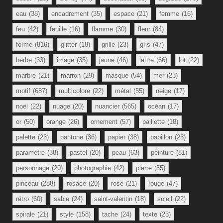
eau
(38)
encadrement
(35)
espace
(21)
femme
(16)
feu
(42)
feuille
(16)
flamme
(30)
fleur
(84)
forme
(816)
glitter
(18)
grille
(23)
gris
(47)
herbe
(33)
image
(35)
jaune
(46)
lettre
(66)
lot
(22)
marbre
(21)
marron
(29)
masque
(54)
mer
(23)
motif
(687)
multicolore
(22)
métal
(55)
neige
(17)
noël
(22)
nuage
(20)
nuancier
(565)
océan
(17)
or
(50)
orange
(26)
ornement
(57)
paillette
(18)
palette
(23)
pantone
(36)
papier
(38)
papillon
(23)
paramètre
(38)
pastel
(20)
peau
(63)
peinture
(81)
personnage
(20)
photographie
(42)
pierre
(55)
pinceau
(288)
rosace
(20)
rose
(21)
rouge
(47)
rétro
(60)
sable
(24)
saint-valentin
(18)
soleil
(22)
spirale
(21)
style
(158)
tache
(24)
texte
(23)