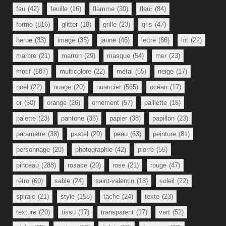
feu
(42)
feuille
(16)
flamme
(30)
fleur
(84)
forme
(816)
glitter
(18)
grille
(23)
gris
(47)
herbe
(33)
image
(35)
jaune
(46)
lettre
(66)
lot
(22)
marbre
(21)
marron
(29)
masque
(54)
mer
(23)
motif
(687)
multicolore
(22)
métal
(55)
neige
(17)
noël
(22)
nuage
(20)
nuancier
(565)
océan
(17)
or
(50)
orange
(26)
ornement
(57)
paillette
(18)
palette
(23)
pantone
(36)
papier
(38)
papillon
(23)
paramètre
(38)
pastel
(20)
peau
(63)
peinture
(81)
personnage
(20)
photographie
(42)
pierre
(55)
pinceau
(288)
rosace
(20)
rose
(21)
rouge
(47)
rétro
(60)
sable
(24)
saint-valentin
(18)
soleil
(22)
spirale
(21)
style
(158)
tache
(24)
texte
(23)
texture
(20)
tissu
(17)
transparent
(17)
vert
(52)