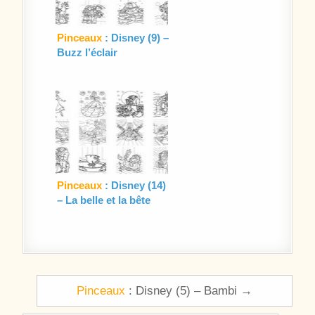
Pinceaux
: Disney (9) –
Buzz l’éclair
Pinceaux
: Disney (14)
– La belle et la bête
Navigation de l’article
Pinceaux
: Disney (5) – Bambi →