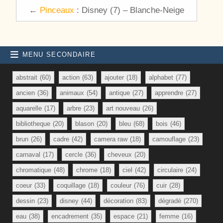
←
Pinceaux
: Disney (7) – Blanche-Neige
MENU SECONDAIRE
abstrait
(60)
action
(63)
ajouter
(18)
alphabet
(77)
ancien
(36)
animaux
(54)
antique
(27)
apprendre
(27)
aquarelle
(17)
arbre
(23)
art nouveau
(26)
bibliotheque
(20)
blason
(20)
bleu
(68)
bois
(46)
brun
(26)
cadre
(42)
camera raw
(18)
camouflage
(23)
carnaval
(17)
cercle
(36)
cheveux
(20)
chromatique
(48)
chrome
(18)
ciel
(42)
circulaire
(24)
coeur
(33)
coquillage
(18)
couleur
(76)
cuir
(28)
dessin
(23)
disney
(44)
décoration
(83)
dégradé
(270)
eau
(38)
encadrement
(35)
espace
(21)
femme
(16)