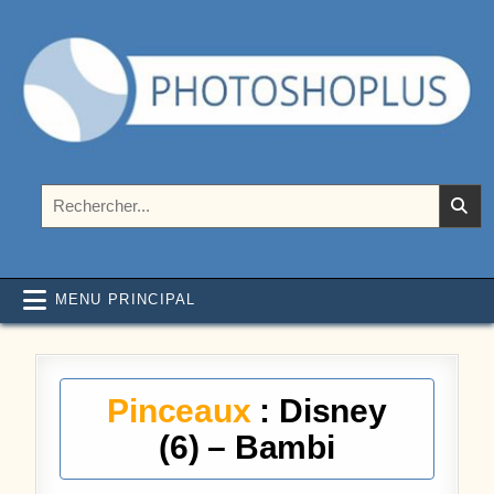
Aller au contenu
Photoshoplus
paramètres, tutoriels et couleurs pour Photoshop
Rechercher :
MENU PRINCIPAL
Pinceaux
: Disney
(6) – Bambi