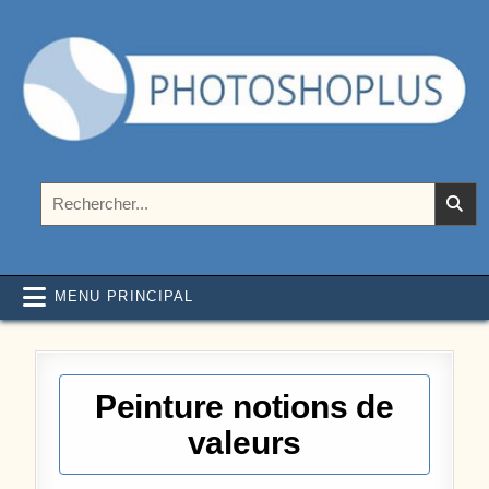
Aller au contenu
Photoshoplus
paramètres, tutoriels et couleurs pour Photoshop
Rechercher :
MENU PRINCIPAL
Peinture notions de
valeurs