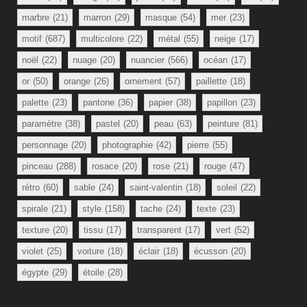
marbre
(21)
marron
(29)
masque
(54)
mer
(23)
motif
(687)
multicolore
(22)
métal
(55)
neige
(17)
noël
(22)
nuage
(20)
nuancier
(566)
océan
(17)
or
(50)
orange
(26)
ornement
(57)
paillette
(18)
palette
(23)
pantone
(36)
papier
(38)
papillon
(23)
paramètre
(38)
pastel
(20)
peau
(63)
peinture
(81)
personnage
(20)
photographie
(42)
pierre
(55)
pinceau
(288)
rosace
(20)
rose
(21)
rouge
(47)
rétro
(60)
sable
(24)
saint-valentin
(18)
soleil
(22)
spirale
(21)
style
(158)
tache
(24)
texte
(23)
texture
(20)
tissu
(17)
transparent
(17)
vert
(52)
violet
(25)
voiture
(18)
éclair
(18)
écusson
(20)
égypte
(29)
étoile
(28)