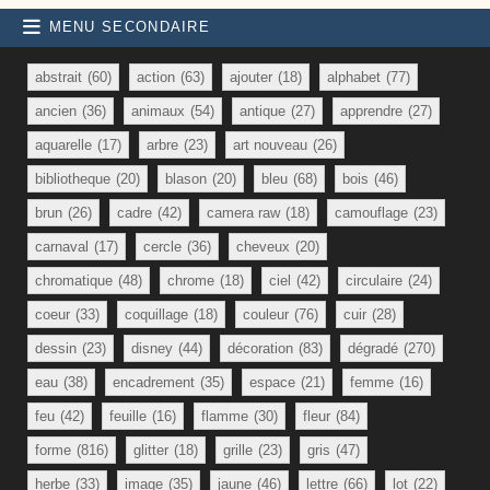
MENU SECONDAIRE
abstrait
(60)
action
(63)
ajouter
(18)
alphabet
(77)
ancien
(36)
animaux
(54)
antique
(27)
apprendre
(27)
aquarelle
(17)
arbre
(23)
art nouveau
(26)
bibliotheque
(20)
blason
(20)
bleu
(68)
bois
(46)
brun
(26)
cadre
(42)
camera raw
(18)
camouflage
(23)
carnaval
(17)
cercle
(36)
cheveux
(20)
chromatique
(48)
chrome
(18)
ciel
(42)
circulaire
(24)
coeur
(33)
coquillage
(18)
couleur
(76)
cuir
(28)
dessin
(23)
disney
(44)
décoration
(83)
dégradé
(270)
eau
(38)
encadrement
(35)
espace
(21)
femme
(16)
feu
(42)
feuille
(16)
flamme
(30)
fleur
(84)
forme
(816)
glitter
(18)
grille
(23)
gris
(47)
herbe
(33)
image
(35)
jaune
(46)
lettre
(66)
lot
(22)