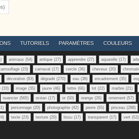
es)
IONS
TUTORIELS
PARAMÈTRES
COULEURS
)
animaux
(54)
antique
(27)
apprendre
(27)
aquarelle
(17)
arb
camouflage
(23)
carnaval
(17)
cercle
(36)
cheveux
(20)
chromati
décoration
(83)
dégradé
(270)
eau
(38)
encadrement
(35)
es
e
(33)
image
(35)
jaune
(46)
lettre
(66)
lot
(22)
marbre
(21)
nuancier
(565)
océan
(17)
or
(50)
orange
(26)
ornement
(57)
81)
personnage
(20)
photographie
(42)
pierre
(55)
pinceau
(288)
24)
texte
(23)
texture
(20)
tissu
(17)
transparent
(17)
vert
(52)