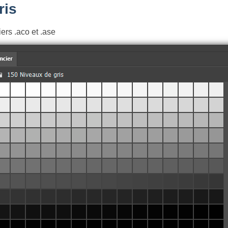
ris
iers .aco et .ase