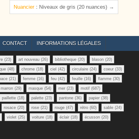
Nuancier
: Niveaux de gris (20 nuances) →
CONTACT
INFORMATIONS LÉGALES
re
(23)
art nouveau
(26)
bibliotheque
(20)
blason
(20)
que
(48)
chrome
(18)
ciel
(42)
circulaire
(24)
coeur
(33)
pace
(21)
femme
(16)
feu
(42)
feuille
(16)
flamme
(30)
marron
(29)
masque
(54)
mer
(23)
motif
(687)
paillette
(18)
palette
(23)
pantone
(36)
papier
(38)
rosace
(20)
rose
(21)
rouge
(47)
rétro
(60)
sable
(24)
violet
(25)
voiture
(18)
éclair
(18)
écusson
(20)