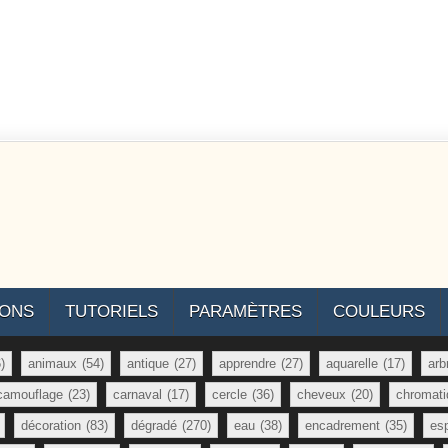
IONS
TUTORIELS
PARAMÈTRES
COULEURS
)
animaux
(54)
antique
(27)
apprendre
(27)
aquarelle
(17)
arb
camouflage
(23)
carnaval
(17)
cercle
(36)
cheveux
(20)
chromati
décoration
(83)
dégradé
(270)
eau
(38)
encadrement
(35)
es