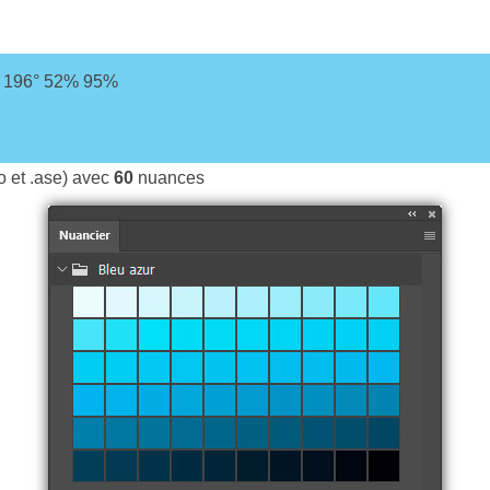
L 196° 52% 95%
co et .ase) avec
60
nuances