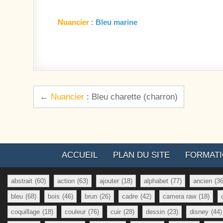
Nuancier
: Bleu marine
Navigation de l’article
←
Nuancier
: Bleu charette (charron)
ACCUEIL
PLAN DU SITE
FORMAT
abstrait
(60)
action
(63)
ajouter
(18)
alphabet
(77)
ancien
(36
bleu
(68)
bois
(46)
brun
(26)
cadre
(42)
camera raw
(18)
coquillage
(18)
couleur
(76)
cuir
(28)
dessin
(23)
disney
(44)