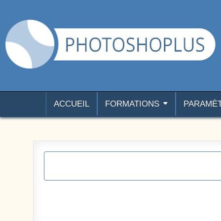
Aller au contenu
Photoshoplus
paramètres, tutoriels et couleurs pour Photoshop
ACCUEIL
FORMATIONS
PARAMÈ