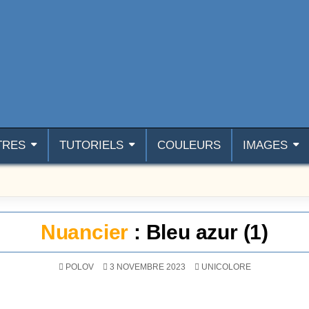
TRES
TUTORIELS
COULEURS
IMAGES
Nuancier
: Bleu azur (1)
POSTÉ DANS
POLOV
3 NOVEMBRE 2023
UNICOLORE