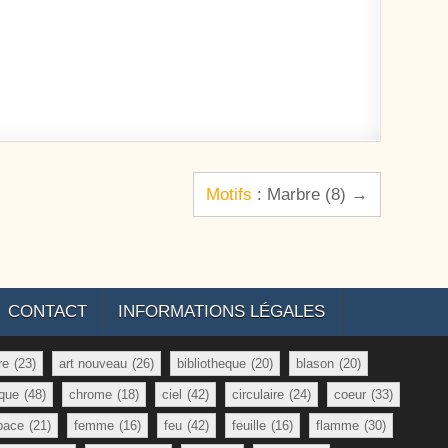
Motifs
: Marbre (8) →
CONTACT
INFORMATIONS LÉGALES
re
(23)
art nouveau
(26)
bibliotheque
(20)
blason
(20)
que
(48)
chrome
(18)
ciel
(42)
circulaire
(24)
coeur
(33)
pace
(21)
femme
(16)
feu
(42)
feuille
(16)
flamme
(30)