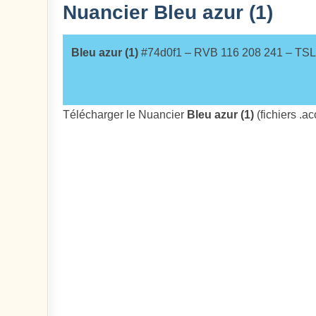
Nuancier Bleu azur (1)
Bleu azur (1)
#74d0f1 – RVB 116 208 241 – TS
Télécharger le Nuancier
Bleu azur (1)
(fichiers .a