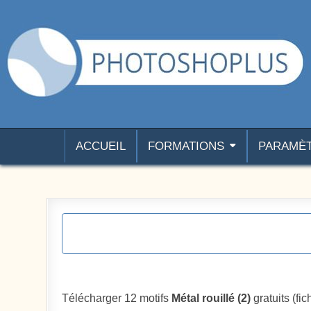
Aller au contenu
Photoshoplus
paramètres, tutoriels et couleurs pour Photoshop
ACCUEIL
FORMATIONS
PARAMÈ
Télécharger 12 motifs
Métal rouillé (2)
gratuits (fic