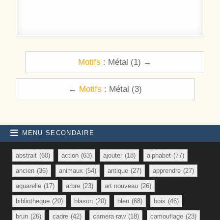
Navigation de l’article
Motifs
: Métal (1) →
←
Motifs
: Métal (3)
MENU SECONDAIRE
abstrait
(60)
action
(63)
ajouter
(18)
alphabet
(77)
ancien
(36)
animaux
(54)
antique
(27)
apprendre
(27)
aquarelle
(17)
arbre
(23)
art nouveau
(26)
bibliotheque
(20)
blason
(20)
bleu
(68)
bois
(46)
brun
(26)
cadre
(42)
camera raw
(18)
camouflage
(23)