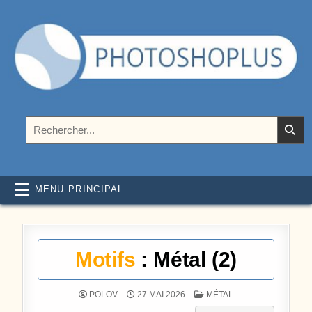
Aller au contenu
Photoshoplus
paramètres, tutoriels et couleurs pour Photoshop
Rechercher :
MENU PRINCIPAL
Motifs
: Métal (2)
POSTÉ DANS
POLOV
27 MAI 2026
MÉTAL