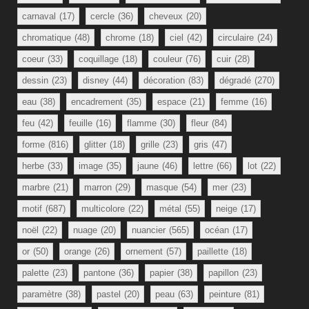
carnaval
(17)
cercle
(36)
cheveux
(20)
chromatique
(48)
chrome
(18)
ciel
(42)
circulaire
(24)
coeur
(33)
coquillage
(18)
couleur
(76)
cuir
(28)
dessin
(23)
disney
(44)
décoration
(83)
dégradé
(270)
eau
(38)
encadrement
(35)
espace
(21)
femme
(16)
feu
(42)
feuille
(16)
flamme
(30)
fleur
(84)
forme
(816)
glitter
(18)
grille
(23)
gris
(47)
herbe
(33)
image
(35)
jaune
(46)
lettre
(66)
lot
(22)
marbre
(21)
marron
(29)
masque
(54)
mer
(23)
motif
(687)
multicolore
(22)
métal
(55)
neige
(17)
noël
(22)
nuage
(20)
nuancier
(565)
océan
(17)
or
(50)
orange
(26)
ornement
(57)
paillette
(18)
palette
(23)
pantone
(36)
papier
(38)
papillon
(23)
paramètre
(38)
pastel
(20)
peau
(63)
peinture
(81)