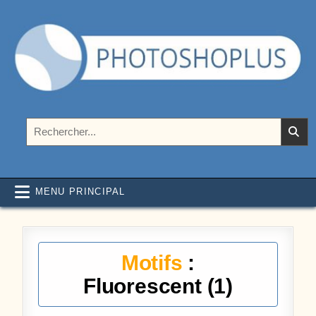
Aller au contenu
Photoshoplus
paramètres, tutoriels et couleurs pour Photoshop
Rechercher :
MENU PRINCIPAL
Motifs
:
Fluorescent (1)