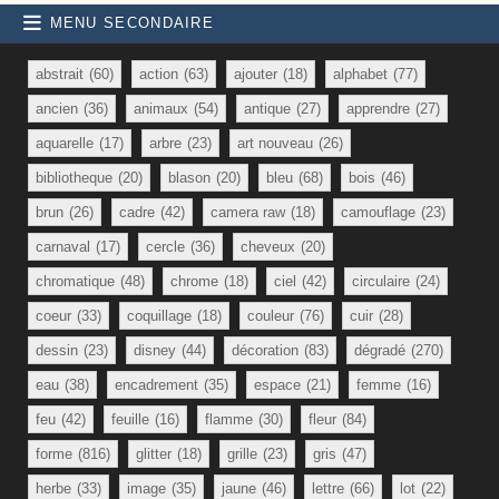
MENU SECONDAIRE
abstrait
(60)
action
(63)
ajouter
(18)
alphabet
(77)
ancien
(36)
animaux
(54)
antique
(27)
apprendre
(27)
aquarelle
(17)
arbre
(23)
art nouveau
(26)
bibliotheque
(20)
blason
(20)
bleu
(68)
bois
(46)
brun
(26)
cadre
(42)
camera raw
(18)
camouflage
(23)
carnaval
(17)
cercle
(36)
cheveux
(20)
chromatique
(48)
chrome
(18)
ciel
(42)
circulaire
(24)
coeur
(33)
coquillage
(18)
couleur
(76)
cuir
(28)
dessin
(23)
disney
(44)
décoration
(83)
dégradé
(270)
eau
(38)
encadrement
(35)
espace
(21)
femme
(16)
feu
(42)
feuille
(16)
flamme
(30)
fleur
(84)
forme
(816)
glitter
(18)
grille
(23)
gris
(47)
herbe
(33)
image
(35)
jaune
(46)
lettre
(66)
lot
(22)