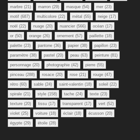
marbre
(21)
marron
(29)
masque
(54)
mer
(23)
motif
(687)
multicolore
(22)
métal
(55)
neige
(17)
noël
(22)
nuage
(20)
nuancier
(566)
océan
(17)
or
(50)
orange
(26)
ornement
(57)
paillette
(18)
palette
(23)
pantone
(36)
papier
(38)
papillon
(23)
paramètre
(38)
pastel
(20)
peau
(63)
peinture
(81)
personnage
(20)
photographie
(42)
pierre
(55)
pinceau
(288)
rosace
(20)
rose
(21)
rouge
(47)
rétro
(60)
sable
(24)
saint-valentin
(18)
soleil
(22)
spirale
(21)
style
(158)
tache
(24)
texte
(23)
texture
(20)
tissu
(17)
transparent
(17)
vert
(52)
violet
(25)
voiture
(18)
éclair
(18)
écusson
(20)
égypte
(29)
étoile
(28)