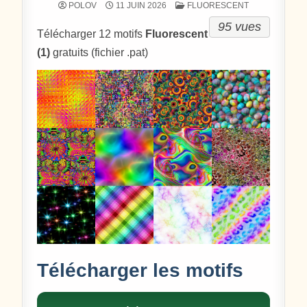
POSTÉ DANS
POLOV
11 JUIN 2026
FLUORESCENT
95 vues
Télécharger 12 motifs
Fluorescent
(1)
gratuits (fichier .pat)
Télécharger les motifs