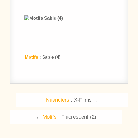
Motifs
: Sable (4)
Navigation de l’article
Nuanciers
: X-Films →
←
Motifs
: Fluorescent (2)