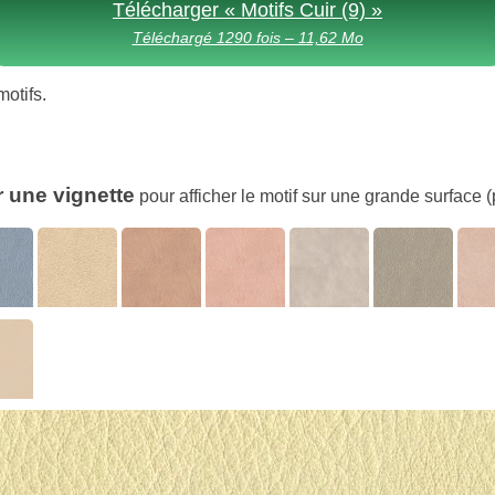
Télécharger « Motifs Cuir (9) »
Téléchargé 1290 fois – 11,62 Mo
motifs.
r une vignette
pour afficher le motif sur une grande surface (p