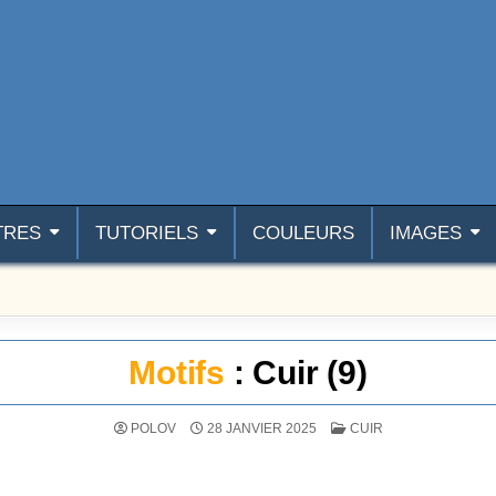
TRES
TUTORIELS
COULEURS
IMAGES
Motifs
: Cuir (9)
POSTÉ DANS
POLOV
28 JANVIER 2025
CUIR