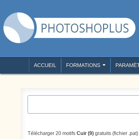
Aller au contenu
Photoshoplus
paramètres, tutoriels et couleurs pour Photoshop
ACCUEIL
FORMATIONS
PARAMÈ
Télécharger 20 motifs
Cuir (9)
gratuits (fichier .pat)