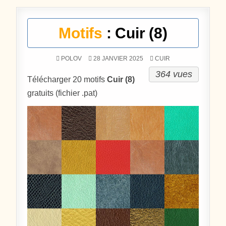
Motifs
: Cuir (8)
POSTÉ DANS
POLOV
28 JANVIER 2025
CUIR
364 vues
Télécharger 20 motifs
Cuir (8)
gratuits (fichier .pat)