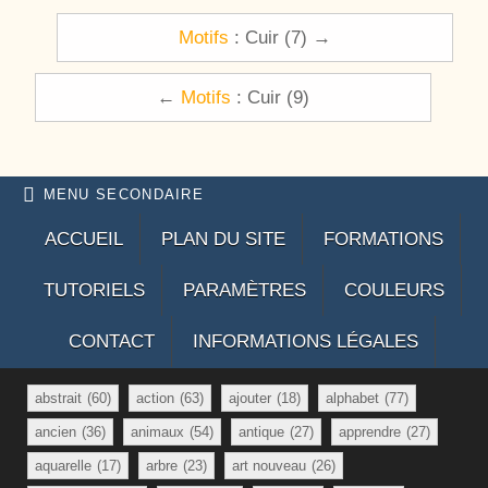
Navigation de l’article
Motifs
: Cuir (7) →
←
Motifs
: Cuir (9)
MENU SECONDAIRE
ACCUEIL
PLAN DU SITE
FORMATIONS
TUTORIELS
PARAMÈTRES
COULEURS
CONTACT
INFORMATIONS LÉGALES
abstrait
(60)
action
(63)
ajouter
(18)
alphabet
(77)
ancien
(36)
animaux
(54)
antique
(27)
apprendre
(27)
aquarelle
(17)
arbre
(23)
art nouveau
(26)