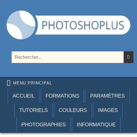
Aller au contenu
Photoshoplus
paramètres, tutoriels et couleurs pour Photoshop
Rechercher :
MENU PRINCIPAL
ACCUEIL
FORMATIONS
PARAMÈTRES
TUTORIELS
COULEURS
IMAGES
PHOTOGRAPHIES
INFORMATIQUE