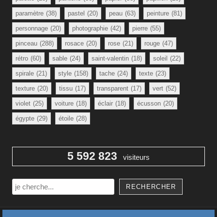
paramètre
(38)
pastel
(20)
peau
(63)
peinture
(81)
personnage
(20)
photographie
(42)
pierre
(55)
pinceau
(288)
rosace
(20)
rose
(21)
rouge
(47)
rétro
(60)
sable
(24)
saint-valentin
(18)
soleil
(22)
spirale
(21)
style
(158)
tache
(24)
texte
(23)
texture
(20)
tissu
(17)
transparent
(17)
vert
(52)
violet
(25)
voiture
(18)
éclair
(18)
écusson
(20)
égypte
(29)
étoile
(28)
5 592 823
visiteurs
Rechercher
RECHERCHER