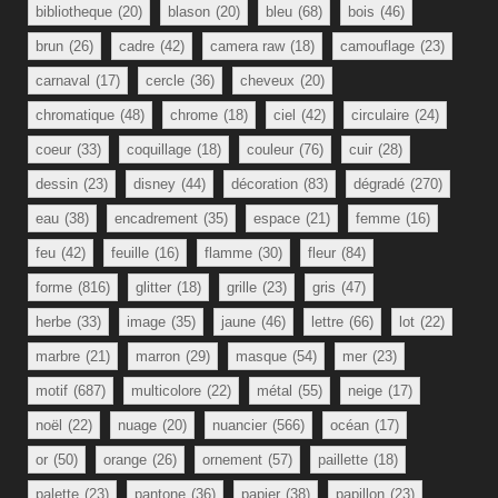
bibliotheque
(20)
blason
(20)
bleu
(68)
bois
(46)
brun
(26)
cadre
(42)
camera raw
(18)
camouflage
(23)
carnaval
(17)
cercle
(36)
cheveux
(20)
chromatique
(48)
chrome
(18)
ciel
(42)
circulaire
(24)
coeur
(33)
coquillage
(18)
couleur
(76)
cuir
(28)
dessin
(23)
disney
(44)
décoration
(83)
dégradé
(270)
eau
(38)
encadrement
(35)
espace
(21)
femme
(16)
feu
(42)
feuille
(16)
flamme
(30)
fleur
(84)
forme
(816)
glitter
(18)
grille
(23)
gris
(47)
herbe
(33)
image
(35)
jaune
(46)
lettre
(66)
lot
(22)
marbre
(21)
marron
(29)
masque
(54)
mer
(23)
motif
(687)
multicolore
(22)
métal
(55)
neige
(17)
noël
(22)
nuage
(20)
nuancier
(566)
océan
(17)
or
(50)
orange
(26)
ornement
(57)
paillette
(18)
palette
(23)
pantone
(36)
papier
(38)
papillon
(23)