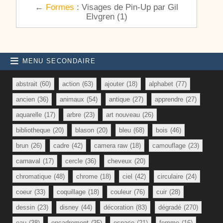
←
Formes
: Visages de Pin-Up par Gil
Elvgren (1)
MENU SECONDAIRE
abstrait
(60)
action
(63)
ajouter
(18)
alphabet
(77)
ancien
(36)
animaux
(54)
antique
(27)
apprendre
(27)
aquarelle
(17)
arbre
(23)
art nouveau
(26)
bibliotheque
(20)
blason
(20)
bleu
(68)
bois
(46)
brun
(26)
cadre
(42)
camera raw
(18)
camouflage
(23)
carnaval
(17)
cercle
(36)
cheveux
(20)
chromatique
(48)
chrome
(18)
ciel
(42)
circulaire
(24)
coeur
(33)
coquillage
(18)
couleur
(76)
cuir
(28)
dessin
(23)
disney
(44)
décoration
(83)
dégradé
(270)
eau
(38)
encadrement
(35)
espace
(21)
femme
(16)