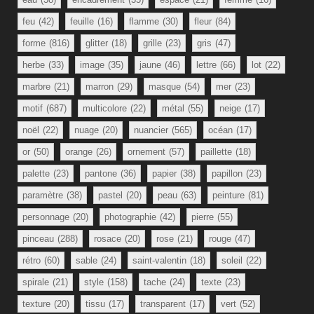
feu
(42)
feuille
(16)
flamme
(30)
fleur
(84)
forme
(816)
glitter
(18)
grille
(23)
gris
(47)
herbe
(33)
image
(35)
jaune
(46)
lettre
(66)
lot
(22)
marbre
(21)
marron
(29)
masque
(54)
mer
(23)
motif
(687)
multicolore
(22)
métal
(55)
neige
(17)
noël
(22)
nuage
(20)
nuancier
(565)
océan
(17)
or
(50)
orange
(26)
ornement
(57)
paillette
(18)
palette
(23)
pantone
(36)
papier
(38)
papillon
(23)
paramètre
(38)
pastel
(20)
peau
(63)
peinture
(81)
personnage
(20)
photographie
(42)
pierre
(55)
pinceau
(288)
rosace
(20)
rose
(21)
rouge
(47)
rétro
(60)
sable
(24)
saint-valentin
(18)
soleil
(22)
spirale
(21)
style
(158)
tache
(24)
texte
(23)
texture
(20)
tissu
(17)
transparent
(17)
vert
(52)