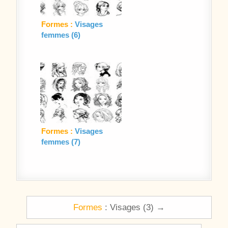
Formes :
Visages
femmes (6)
Formes :
Visages
femmes (7)
Navigation de l’article
Formes
: Visages (3) →