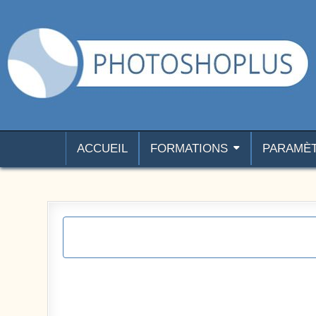
Aller au contenu
Photoshoplus
paramètres, tutoriels et couleurs pour Photoshop
ACCUEIL
FORMATIONS
PARAMÈ