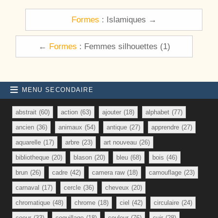
Navigation de l’article
Formes
: Islamiques →
←
Formes
: Femmes silhouettes (1)
MENU SECONDAIRE
abstrait
(60)
action
(63)
ajouter
(18)
alphabet
(77)
ancien
(36)
animaux
(54)
antique
(27)
apprendre
(27)
aquarelle
(17)
arbre
(23)
art nouveau
(26)
bibliotheque
(20)
blason
(20)
bleu
(68)
bois
(46)
brun
(26)
cadre
(42)
camera raw
(18)
camouflage
(23)
carnaval
(17)
cercle
(36)
cheveux
(20)
chromatique
(48)
chrome
(18)
ciel
(42)
circulaire
(24)
coeur
(33)
coquillage
(18)
couleur
(76)
cuir
(28)