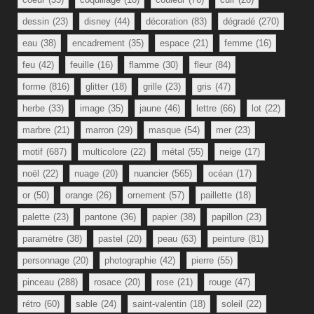
dessin
(23)
disney
(44)
décoration
(83)
dégradé
(270)
eau
(38)
encadrement
(35)
espace
(21)
femme
(16)
feu
(42)
feuille
(16)
flamme
(30)
fleur
(84)
forme
(816)
glitter
(18)
grille
(23)
gris
(47)
herbe
(33)
image
(35)
jaune
(46)
lettre
(66)
lot
(22)
marbre
(21)
marron
(29)
masque
(54)
mer
(23)
motif
(687)
multicolore
(22)
métal
(55)
neige
(17)
noël
(22)
nuage
(20)
nuancier
(565)
océan
(17)
or
(50)
orange
(26)
ornement
(57)
paillette
(18)
palette
(23)
pantone
(36)
papier
(38)
papillon
(23)
paramètre
(38)
pastel
(20)
peau
(63)
peinture
(81)
personnage
(20)
photographie
(42)
pierre
(55)
pinceau
(288)
rosace
(20)
rose
(21)
rouge
(47)
rétro
(60)
sable
(24)
saint-valentin
(18)
soleil
(22)