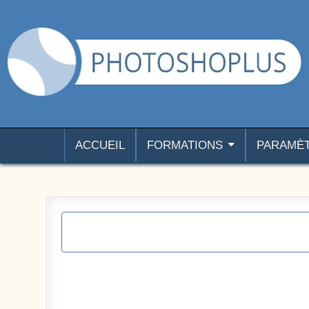
Aller au contenu
Photoshoplus
paramètres, tutoriels et couleurs pour Photoshop
ACCUEIL
FORMATIONS
PARAMÈ