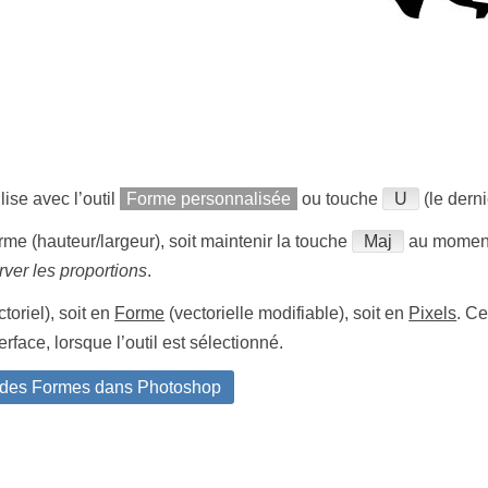
ilise avec l’outil
Forme personnalisée
ou touche
U
(le derni
rme (hauteur/largeur), soit maintenir la touche
Maj
au moment 
ver les proportions
.
toriel), soit en
Forme
(vectorielle modifiable), soit en
Pixels
. Ce
erface, lorsque l’outil est sélectionné.
 des Formes dans Photoshop