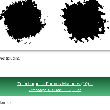
ges
(plugin).
Télécharger « Formes Masques (10) »
Téléchargé 1013 fois – 358,22 Ko
 formes.