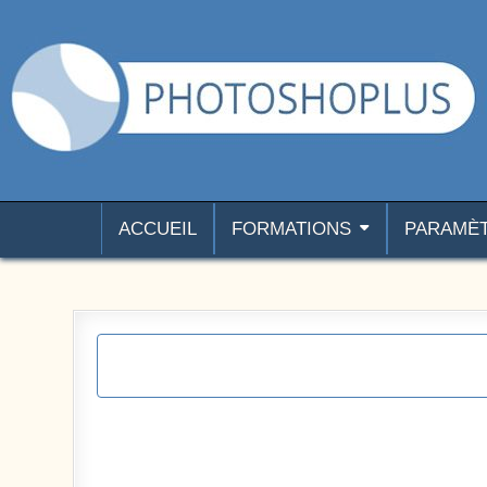
Aller au contenu
Photoshoplus
paramètres, tutoriels et couleurs pour Photoshop
ACCUEIL
FORMATIONS
PARAMÈ