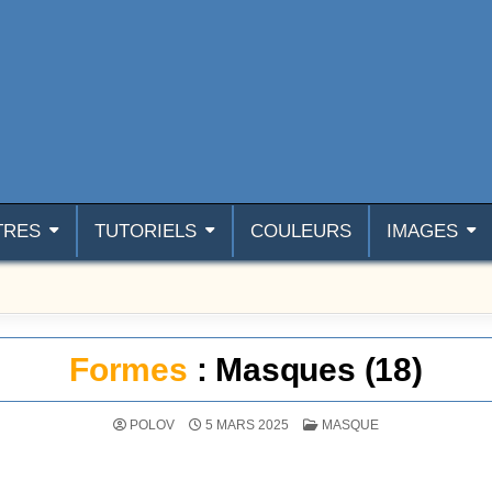
TRES
TUTORIELS
COULEURS
IMAGES
Formes
: Masques (18)
POSTÉ DANS
POLOV
5 MARS 2025
MASQUE