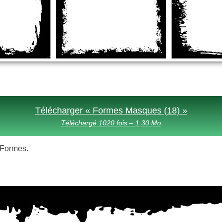
Télécharger « Formes Masques (18) »
Téléchargé 1020 fois – 1,30 Mo
s Formes.