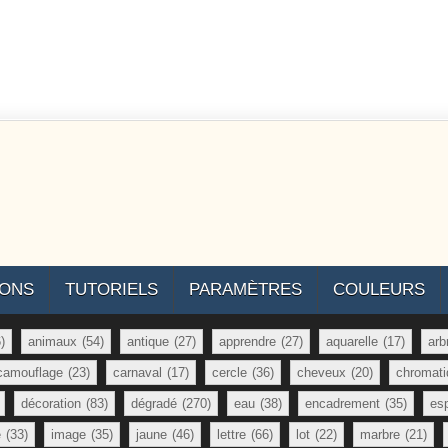
IONS
TUTORIELS
PARAMÈTRES
COULEURS
)
animaux
(54)
antique
(27)
apprendre
(27)
aquarelle
(17)
arb
camouflage
(23)
carnaval
(17)
cercle
(36)
cheveux
(20)
chromati
décoration
(83)
dégradé
(270)
eau
(38)
encadrement
(35)
es
e
(33)
image
(35)
jaune
(46)
lettre
(66)
lot
(22)
marbre
(21)