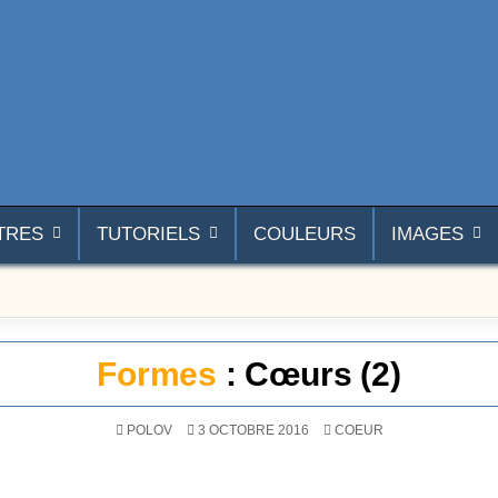
TRES
TUTORIELS
COULEURS
IMAGES
Formes
: Cœurs (2)
POSTÉ DANS
POLOV
3 OCTOBRE 2016
COEUR