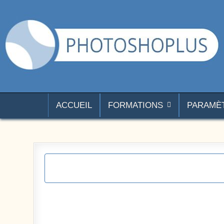
Aller au contenu
Photoshoplus
paramètres, tutoriels et couleurs pour Photoshop
ACCUEIL
FORMATIONS
PARAMÈ