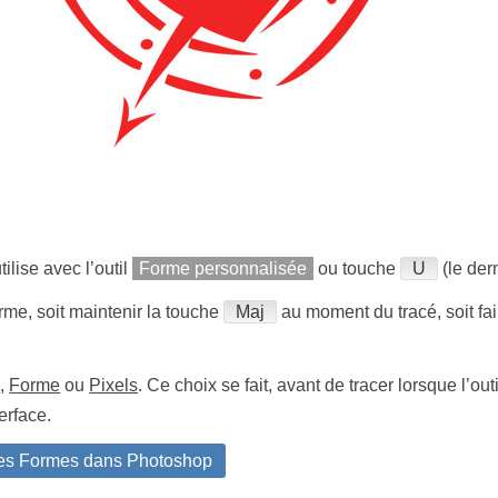
tilise avec l’outil
Forme personnalisée
ou touche
U
(le dern
orme, soit maintenir la touche
Maj
au moment du tracé, soit fa
é
,
Forme
ou
Pixels
. Ce choix se fait, avant de tracer lorsque l’out
erface.
des Formes dans Photoshop