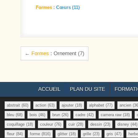
Formes
: Cœurs (11)
Navigation de l’article
←
Formes
: Ornement (7)
ACCUEIL
PLAN DU SITE
FORMAT
abstrait
(60)
action
(63)
ajouter
(18)
alphabet
(77)
ancien
(36
bleu
(68)
bois
(46)
brun
(26)
cadre
(42)
camera raw
(18)
coquillage
(18)
couleur
(76)
cuir
(28)
dessin
(23)
disney
(44)
fleur
(84)
forme
(816)
glitter
(18)
grille
(23)
gris
(47)
herb