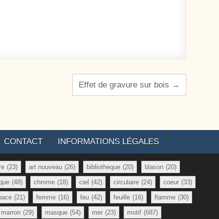
Effet de gravure sur bois →
CONTACT
INFORMATIONS LÉGALES
re
(23)
art nouveau
(26)
bibliotheque
(20)
blason
(20)
que
(48)
chrome
(18)
ciel
(42)
circulaire
(24)
coeur
(33)
pace
(21)
femme
(16)
feu
(42)
feuille
(16)
flamme
(30)
marron
(29)
masque
(54)
mer
(23)
motif
(687)