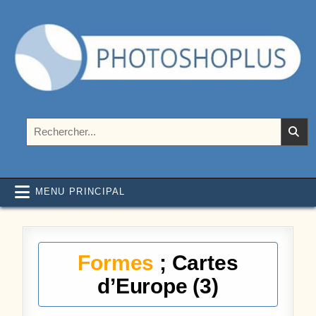
Aller au contenu
Photoshoplus
paramètres, tutoriels et couleurs pour Photoshop
Rechercher :
MENU PRINCIPAL
Formes
; Cartes
d’Europe (3)