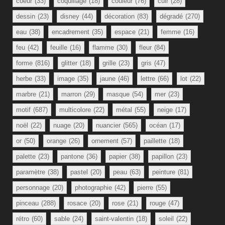
coeur
(33)
coquillage
(18)
couleur
(76)
cuir
(28)
dessin
(23)
disney
(44)
décoration
(83)
dégradé
(270)
eau
(38)
encadrement
(35)
espace
(21)
femme
(16)
feu
(42)
feuille
(16)
flamme
(30)
fleur
(84)
forme
(816)
glitter
(18)
grille
(23)
gris
(47)
herbe
(33)
image
(35)
jaune
(46)
lettre
(66)
lot
(22)
marbre
(21)
marron
(29)
masque
(54)
mer
(23)
motif
(687)
multicolore
(22)
métal
(55)
neige
(17)
noël
(22)
nuage
(20)
nuancier
(565)
océan
(17)
or
(50)
orange
(26)
ornement
(57)
paillette
(18)
palette
(23)
pantone
(36)
papier
(38)
papillon
(23)
paramètre
(38)
pastel
(20)
peau
(63)
peinture
(81)
personnage
(20)
photographie
(42)
pierre
(55)
pinceau
(288)
rosace
(20)
rose
(21)
rouge
(47)
rétro
(60)
sable
(24)
saint-valentin
(18)
soleil
(22)