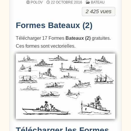
POSTÉ DANS
POLOV
22 OCTOBRE 2016
BATEAU
2 425 vues
Formes Bateaux (2)
Télécharger 17 Formes
Bateaux (2)
gratuites.
Ces formes sont vectorielles.
Télécharger les Formes