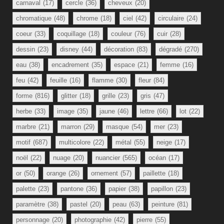
carnaval
(17)
cercle
(36)
cheveux
(20)
chromatique
(48)
chrome
(18)
ciel
(42)
circulaire
(24)
coeur
(33)
coquillage
(18)
couleur
(76)
cuir
(28)
dessin
(23)
disney
(44)
décoration
(83)
dégradé
(270)
eau
(38)
encadrement
(35)
espace
(21)
femme
(16)
feu
(42)
feuille
(16)
flamme
(30)
fleur
(84)
forme
(816)
glitter
(18)
grille
(23)
gris
(47)
herbe
(33)
image
(35)
jaune
(46)
lettre
(66)
lot
(22)
marbre
(21)
marron
(29)
masque
(54)
mer
(23)
motif
(687)
multicolore
(22)
métal
(55)
neige
(17)
noël
(22)
nuage
(20)
nuancier
(565)
océan
(17)
or
(50)
orange
(26)
ornement
(57)
paillette
(18)
palette
(23)
pantone
(36)
papier
(38)
papillon
(23)
paramètre
(38)
pastel
(20)
peau
(63)
peinture
(81)
personnage
(20)
photographie
(42)
pierre
(55)