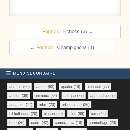
Navigation de l’article
Formes
: Échecs (3) →
←
Formes
: Champignons (1)
MENU SECONDAIRE
abstrait
(60)
action
(63)
ajouter
(18)
alphabet
(77)
ancien
(36)
animaux
(54)
antique
(27)
apprendre
(27)
aquarelle
(17)
arbre
(23)
art nouveau
(26)
bibliotheque
(20)
blason
(20)
bleu
(68)
bois
(46)
brun
(26)
cadre
(42)
camera raw
(18)
camouflage
(23)