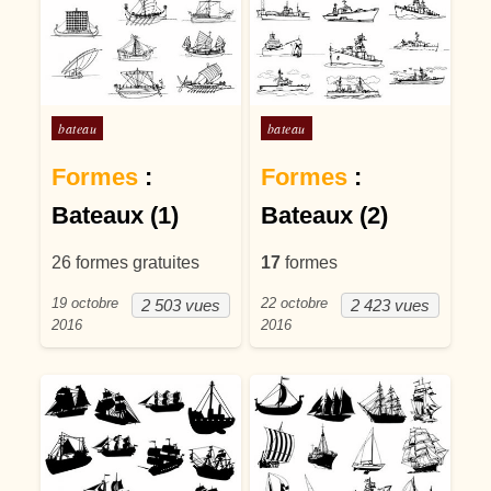
Posté dans
Posté dans
bateau
bateau
Formes
:
Formes
:
Bateaux (1)
Bateaux (2)
26 formes gratuites
17
formes
19 octobre
22 octobre
2 503 vues
2 423 vues
2016
2016