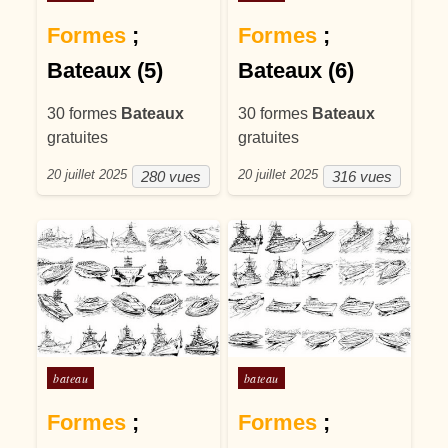
Formes
;
Formes
;
Bateaux (5)
Bateaux (6)
30 formes
Bateaux
30 formes
Bateaux
gratuites
gratuites
20 juillet 2025
20 juillet 2025
280 vues
316 vues
Posté dans
Posté dans
bateau
bateau
Formes
;
Formes
;