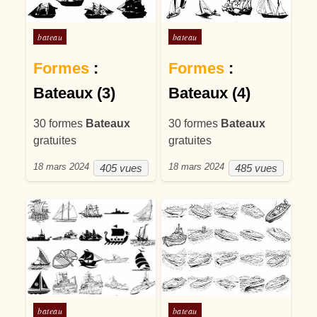
Posté dans
Posté dans
bateau
bateau
Formes
:
Formes
:
Bateaux (3)
Bateaux (4)
30 formes
Bateaux
30 formes
Bateaux
gratuites
gratuites
18 mars 2024
18 mars 2024
405 vues
485 vues
Posté dans
Posté dans
bateau
bateau