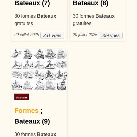
Bateaux (7)
Bateaux (8)
30 formes
Bateaux
30 formes
Bateaux
gratuites
gratuites
20 juillet 2025
20 juillet 2025
331 vues
299 vues
Posté dans
bateau
Formes
;
Bateaux (9)
30 formes
Bateaux