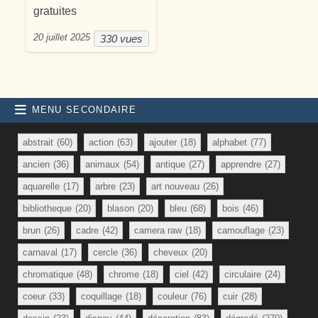
gratuites
20 juillet 2025
330 vues
MENU SECONDAIRE
abstrait
(60)
action
(63)
ajouter
(18)
alphabet
(77)
ancien
(36)
animaux
(54)
antique
(27)
apprendre
(27)
aquarelle
(17)
arbre
(23)
art nouveau
(26)
bibliotheque
(20)
blason
(20)
bleu
(68)
bois
(46)
brun
(26)
cadre
(42)
camera raw
(18)
camouflage
(23)
carnaval
(17)
cercle
(36)
cheveux
(20)
chromatique
(48)
chrome
(18)
ciel
(42)
circulaire
(24)
coeur
(33)
coquillage
(18)
couleur
(76)
cuir
(28)