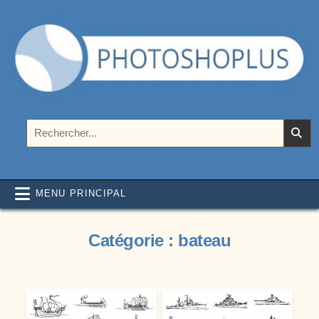
Aller au contenu
Photoshoplus
paramètres, tutoriels et couleurs pour Photoshop
Rechercher :
MENU PRINCIPAL
Catégorie :
bateau