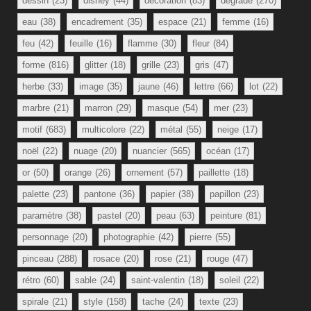
dessin
(23)
disney
(44)
décoration
(83)
dégradé
(270)
eau
(38)
encadrement
(35)
espace
(21)
femme
(16)
feu
(42)
feuille
(16)
flamme
(30)
fleur
(84)
forme
(816)
glitter
(18)
grille
(23)
gris
(47)
herbe
(33)
image
(35)
jaune
(46)
lettre
(66)
lot
(22)
marbre
(21)
marron
(29)
masque
(54)
mer
(23)
motif
(683)
multicolore
(22)
métal
(55)
neige
(17)
noël
(22)
nuage
(20)
nuancier
(565)
océan
(17)
or
(50)
orange
(26)
ornement
(57)
paillette
(18)
palette
(23)
pantone
(36)
papier
(38)
papillon
(23)
paramètre
(38)
pastel
(20)
peau
(63)
peinture
(81)
personnage
(20)
photographie
(42)
pierre
(55)
pinceau
(288)
rosace
(20)
rose
(21)
rouge
(47)
rétro
(60)
sable
(24)
saint-valentin
(18)
soleil
(22)
spirale
(21)
style
(158)
tache
(24)
texte
(23)