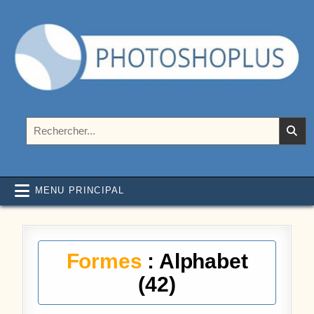
Aller au contenu
Photoshoplus
paramètres, tutoriels et couleurs pour Photoshop
Rechercher :
MENU PRINCIPAL
Formes
: Alphabet
(42)