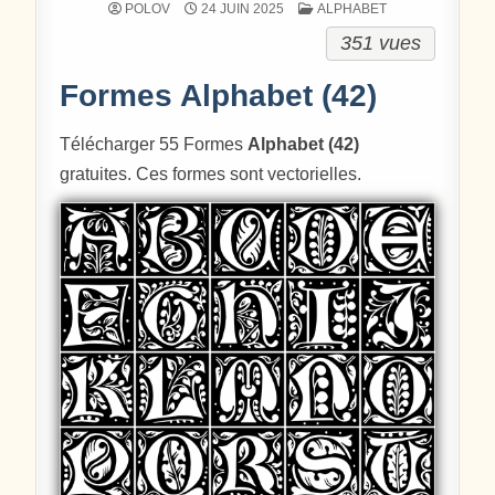
POSTÉ DANS
POLOV
24 JUIN 2025
ALPHABET
351 vues
Formes Alphabet (42)
Télécharger 55 Formes
Alphabet (42)
gratuites. Ces formes sont vectorielles.