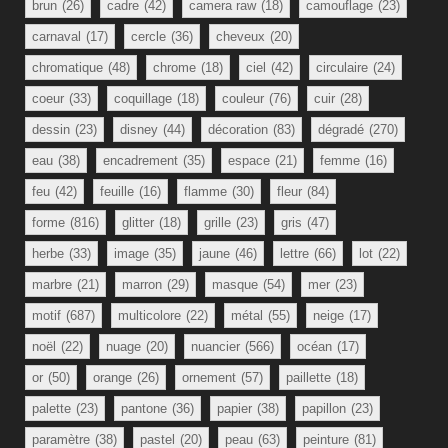
brun
(26)
cadre
(42)
camera raw
(18)
camouflage
(23)
carnaval
(17)
cercle
(36)
cheveux
(20)
chromatique
(48)
chrome
(18)
ciel
(42)
circulaire
(24)
coeur
(33)
coquillage
(18)
couleur
(76)
cuir
(28)
dessin
(23)
disney
(44)
décoration
(83)
dégradé
(270)
eau
(38)
encadrement
(35)
espace
(21)
femme
(16)
feu
(42)
feuille
(16)
flamme
(30)
fleur
(84)
forme
(816)
glitter
(18)
grille
(23)
gris
(47)
herbe
(33)
image
(35)
jaune
(46)
lettre
(66)
lot
(22)
marbre
(21)
marron
(29)
masque
(54)
mer
(23)
motif
(687)
multicolore
(22)
métal
(55)
neige
(17)
noël
(22)
nuage
(20)
nuancier
(566)
océan
(17)
or
(50)
orange
(26)
ornement
(57)
paillette
(18)
palette
(23)
pantone
(36)
papier
(38)
papillon
(23)
paramètre
(38)
pastel
(20)
peau
(63)
peinture
(81)