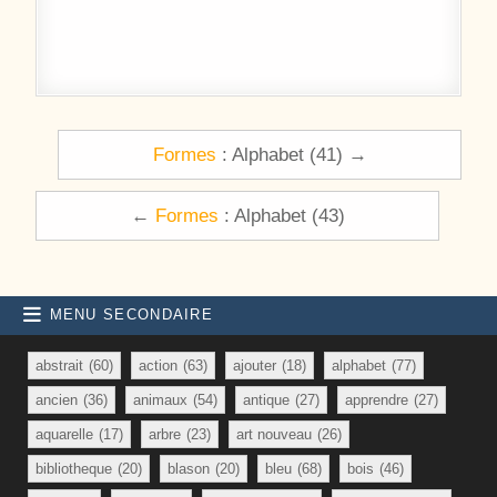
Navigation de l’article
Formes
: Alphabet (41) →
←
Formes
: Alphabet (43)
MENU SECONDAIRE
abstrait
(60)
action
(63)
ajouter
(18)
alphabet
(77)
ancien
(36)
animaux
(54)
antique
(27)
apprendre
(27)
aquarelle
(17)
arbre
(23)
art nouveau
(26)
bibliotheque
(20)
blason
(20)
bleu
(68)
bois
(46)