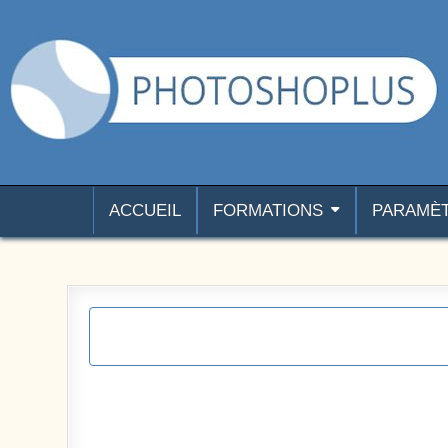
Aller au contenu
Photoshoplus
paramètres, tutoriels et couleurs pour Photoshop
ACCUEIL
FORMATIONS
PARAMÈ