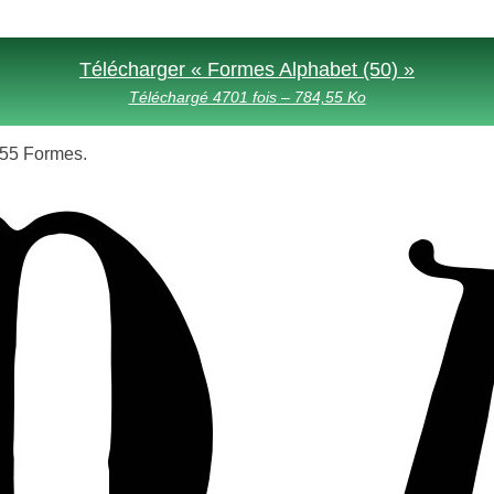
Télécharger « Formes Alphabet (50) »
Téléchargé 4701 fois – 784,55 Ko
s 55 Formes.