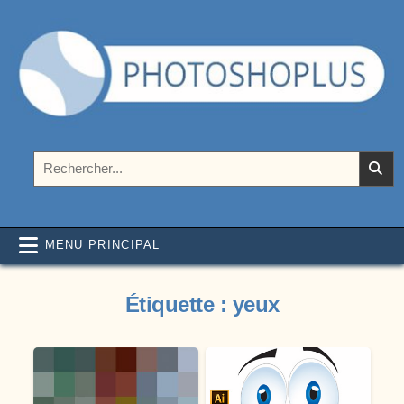
Aller au contenu
Photoshoplus
paramètres, tutoriels et couleurs pour Photoshop
Rechercher :
MENU PRINCIPAL
Étiquette :
yeux