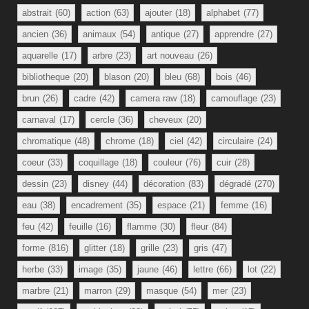
abstrait
(60)
action
(63)
ajouter
(18)
alphabet
(77)
ancien
(36)
animaux
(54)
antique
(27)
apprendre
(27)
aquarelle
(17)
arbre
(23)
art nouveau
(26)
bibliotheque
(20)
blason
(20)
bleu
(68)
bois
(46)
brun
(26)
cadre
(42)
camera raw
(18)
camouflage
(23)
carnaval
(17)
cercle
(36)
cheveux
(20)
chromatique
(48)
chrome
(18)
ciel
(42)
circulaire
(24)
coeur
(33)
coquillage
(18)
couleur
(76)
cuir
(28)
dessin
(23)
disney
(44)
décoration
(83)
dégradé
(270)
eau
(38)
encadrement
(35)
espace
(21)
femme
(16)
feu
(42)
feuille
(16)
flamme
(30)
fleur
(84)
forme
(816)
glitter
(18)
grille
(23)
gris
(47)
herbe
(33)
image
(35)
jaune
(46)
lettre
(66)
lot
(22)
marbre
(21)
marron
(29)
masque
(54)
mer
(23)