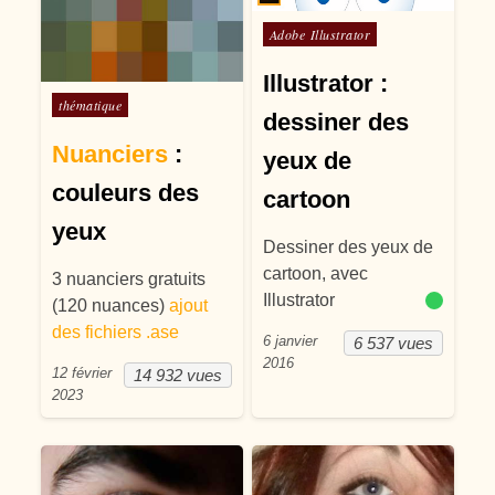
Posté dans
Adobe Illustrator
Illustrator :
Posté dans
thématique
dessiner des
Nuanciers
:
yeux de
couleurs des
cartoon
yeux
Dessiner des yeux de
cartoon, avec
3 nuanciers gratuits
Illustrator
(120 nuances)
ajout
des fichiers .ase
6 janvier
6 537 vues
2016
12 février
14 932 vues
2023