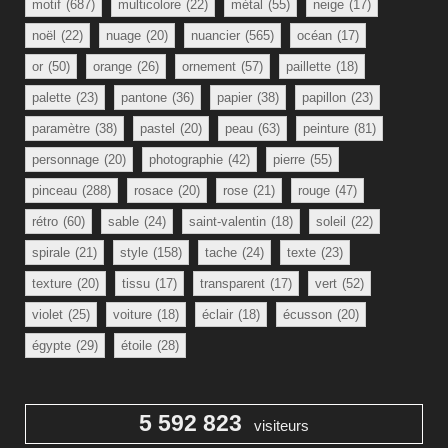
motif
(687)
multicolore
(22)
métal
(55)
neige
(17)
noël
(22)
nuage
(20)
nuancier
(565)
océan
(17)
or
(50)
orange
(26)
ornement
(57)
paillette
(18)
palette
(23)
pantone
(36)
papier
(38)
papillon
(23)
paramètre
(38)
pastel
(20)
peau
(63)
peinture
(81)
personnage
(20)
photographie
(42)
pierre
(55)
pinceau
(288)
rosace
(20)
rose
(21)
rouge
(47)
rétro
(60)
sable
(24)
saint-valentin
(18)
soleil
(22)
spirale
(21)
style
(158)
tache
(24)
texte
(23)
texture
(20)
tissu
(17)
transparent
(17)
vert
(52)
violet
(25)
voiture
(18)
éclair
(18)
écusson
(20)
égypte
(29)
étoile
(28)
5 592 823
visiteurs