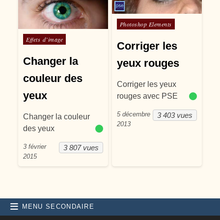
Posté dans
Photoshop Elements
Posté dans
Effets d’image
Corriger les
Changer la
yeux rouges
couleur des
Corriger les yeux
yeux
rouges avec PSE
5 décembre
3 403 vues
Changer la couleur
2013
des yeux
3 février
3 807 vues
2015
MENU SECONDAIRE