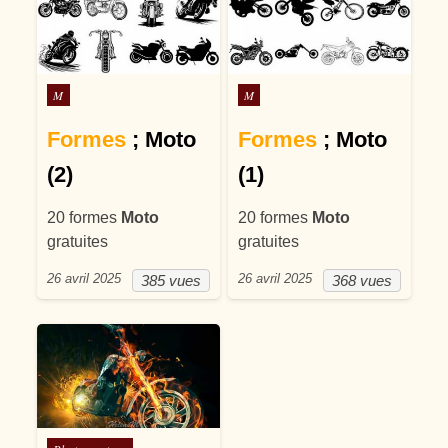
Posté dans
Posté dans
M
M
Formes
; Moto
Formes
; Moto
(2)
(1)
20 formes
Moto
20 formes
Moto
gratuites
gratuites
26 avril 2025
26 avril 2025
385 vues
368 vues
Posté dans