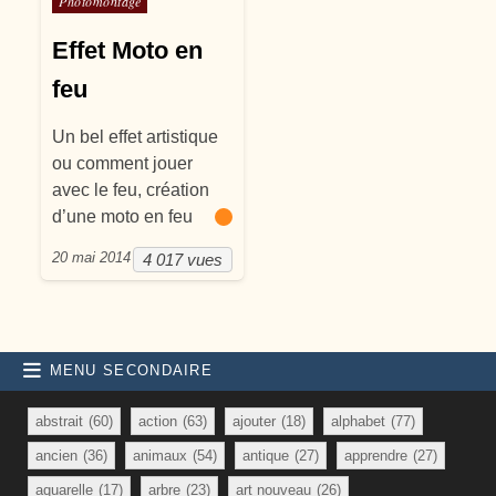
Photomontage
Effet Moto en
feu
Un bel effet artistique
ou comment jouer
avec le feu, création
d’une moto en feu
20 mai 2014
4 017 vues
MENU SECONDAIRE
abstrait
(60)
action
(63)
ajouter
(18)
alphabet
(77)
ancien
(36)
animaux
(54)
antique
(27)
apprendre
(27)
aquarelle
(17)
arbre
(23)
art nouveau
(26)