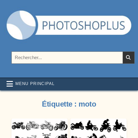
Aller au contenu
Photoshoplus
paramètres, tutoriels et couleurs pour Photoshop
Rechercher :
MENU PRINCIPAL
Étiquette :
moto