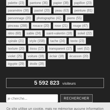
palette
(23)
pantone
(36)
papier
(38)
papillon
(23)
paramètre
(38)
pastel
(20)
peau
(63)
peinture
(81)
personnage
(20)
photographie
(42)
pierre
(55)
pinceau
(288)
rosace
(20)
rose
(21)
rouge
(47)
rétro
(60)
sable
(24)
saint-valentin
(18)
soleil
(22)
spirale
(21)
style
(158)
tache
(24)
texte
(23)
texture
(20)
tissu
(17)
transparent
(17)
vert
(52)
violet
(25)
voiture
(18)
éclair
(18)
écusson
(20)
égypte
(29)
étoile
(28)
5 592 823
visiteurs
Rechercher
RECHERCHER
Ce site utilise un cookie, mais ne mémorise aucune information