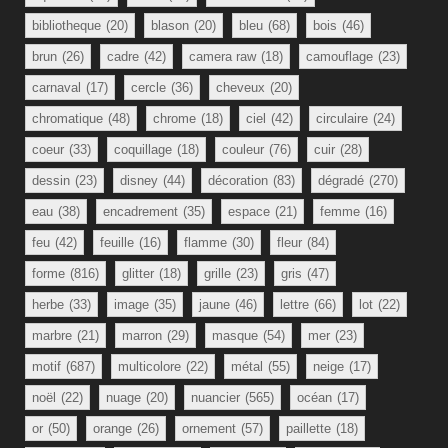
bibliotheque
(20)
blason
(20)
bleu
(68)
bois
(46)
brun
(26)
cadre
(42)
camera raw
(18)
camouflage
(23)
carnaval
(17)
cercle
(36)
cheveux
(20)
chromatique
(48)
chrome
(18)
ciel
(42)
circulaire
(24)
coeur
(33)
coquillage
(18)
couleur
(76)
cuir
(28)
dessin
(23)
disney
(44)
décoration
(83)
dégradé
(270)
eau
(38)
encadrement
(35)
espace
(21)
femme
(16)
feu
(42)
feuille
(16)
flamme
(30)
fleur
(84)
forme
(816)
glitter
(18)
grille
(23)
gris
(47)
herbe
(33)
image
(35)
jaune
(46)
lettre
(66)
lot
(22)
marbre
(21)
marron
(29)
masque
(54)
mer
(23)
motif
(687)
multicolore
(22)
métal
(55)
neige
(17)
noël
(22)
nuage
(20)
nuancier
(565)
océan
(17)
or
(50)
orange
(26)
ornement
(57)
paillette
(18)