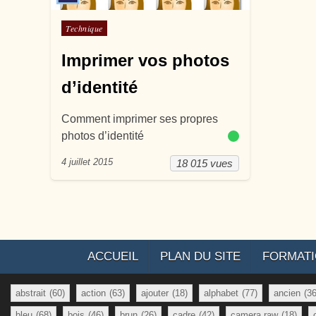
Posté dans
Technique
Imprimer vos photos
d’identité
Comment imprimer ses propres
photos d’identité
4 juillet 2015
18 015 vues
ACCUEIL
PLAN DU SITE
FORMAT
abstrait
(60)
action
(63)
ajouter
(18)
alphabet
(77)
ancien
(36
bleu
(68)
bois
(46)
brun
(26)
cadre
(42)
camera raw
(18)