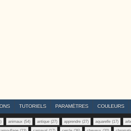
IONS
TUTORIELS
PARAMÈTRES
COULEURS
)
animaux
(54)
antique
(27)
apprendre
(27)
aquarelle
(17)
arb
camouflage
(23)
carnaval
(17)
cercle
(36)
cheveux
(20)
chromati