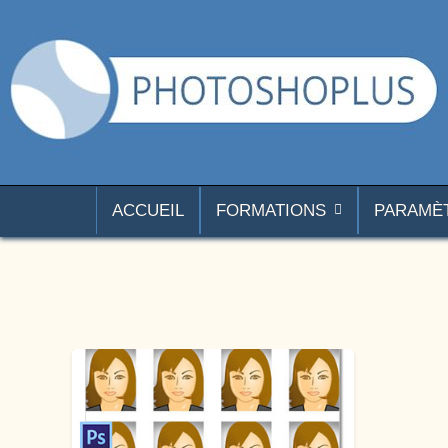
Aller au contenu
Photoshoplus
paramètres, tutoriels et couleurs pour Photoshop
ACCUEIL
FORMATIONS
PARAMÈ