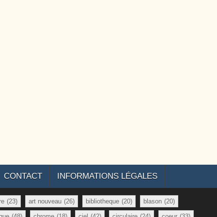
CONTACT
INFORMATIONS LÉGALES
re
(23)
art nouveau
(26)
bibliotheque
(20)
blason
(20)
que
(48)
chrome
(18)
ciel
(42)
circulaire
(24)
coeur
(33)