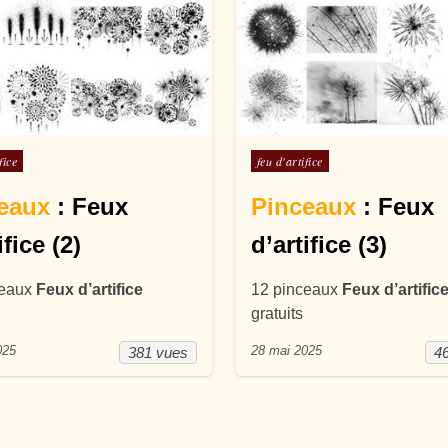
ans
Posté dans
fice
feu d'artifice
eaux
: Feux
Pinceaux
: Feux
ifice (2)
d’artifice (3)
ceaux
Feux d’artifice
12 pinceaux
Feux d’artific
gratuits
025
28 mai 2025
381 vues
4