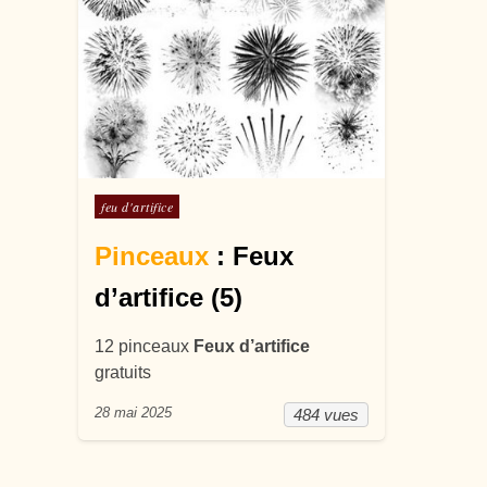
Posté dans
feu d'artifice
Pinceaux
: Feux
d’artifice (5)
12 pinceaux
Feux d’artifice
gratuits
28 mai 2025
484 vues