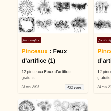
Posté dans
Posté d
feu d'artifice
feu d'arti
Pinceaux
: Feux
Pinc
d’artifice (1)
d’art
12 pinceaux
Feux d’artifice
12 pin
gratuits
gratuits
28 mai 2025
28 mai 2
432 vues