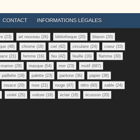
CONTACT
INFORMATIONS LÉGALES
re
(23)
art nouveau
(26)
bibliotheque
(20)
blason
(20)
que
(48)
chrome
(18)
ciel
(42)
circulaire
(24)
coeur
(33)
pace
(21)
femme
(16)
feu
(42)
feuille
(16)
flamme
(30)
marron
(29)
masque
(54)
mer
(23)
motif
(687)
paillette
(18)
palette
(23)
pantone
(36)
papier
(38)
rosace
(20)
rose
(21)
rouge
(47)
rétro
(60)
sable
(24)
violet
(25)
voiture
(18)
éclair
(18)
écusson
(20)