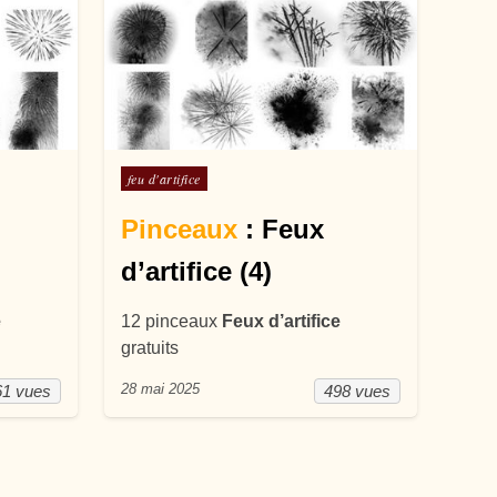
Posté dans
feu d'artifice
Pinceaux
: Feux
d’artifice (4)
e
12 pinceaux
Feux d’artifice
gratuits
28 mai 2025
61 vues
498 vues