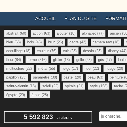
ACCUEIL
PLAN DU SITE
FORMAT
abstrait
(60)
action
(63)
ajouter
(18)
alphabet
(77)
ancien
(36
bleu
(68)
bois
(46)
brun
(26)
cadre
(42)
camera raw
(18)
coquillage
(18)
couleur
(76)
cuir
(28)
dessin
(23)
disney
(44)
fleur
(84)
forme
(816)
glitter
(18)
grille
(23)
gris
(47)
herb
multicolore
(22)
métal
(55)
neige
(17)
noël
(22)
nuage
(20)
papillon
(23)
paramètre
(38)
pastel
(20)
peau
(63)
peinture
(
saint-valentin
(18)
soleil
(22)
spirale
(21)
style
(158)
tache
(
égypte
(29)
étoile
(28)
Rechercher
5 592 823
visiteurs