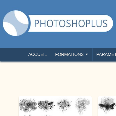
Aller au contenu
Photoshoplus
paramètres, tutoriels et couleurs pour Photoshop
ACCUEIL
FORMATIONS
PARAMÈ