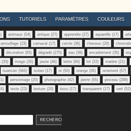
IONS
TUTORIELS
PARAMÈTRES
COULEURS
)
animaux
(54)
antique
(27)
apprendre
(27)
aquarelle
(17)
arb
camouflage
(23)
carnaval
(17)
cercle
(36)
cheveux
(20)
chromati
décoration
(83)
dégradé
(270)
eau
(38)
encadrement
(35)
es
e
(33)
image
(35)
jaune
(46)
lettre
(66)
lot
(22)
marbre
(21)
nuancier
(565)
océan
(17)
or
(50)
orange
(26)
ornement
(57)
81)
personnage
(20)
photographie
(42)
pierre
(55)
pinceau
(288)
24)
texte
(23)
texture
(20)
tissu
(17)
transparent
(17)
vert
(52)
RECHERCHER