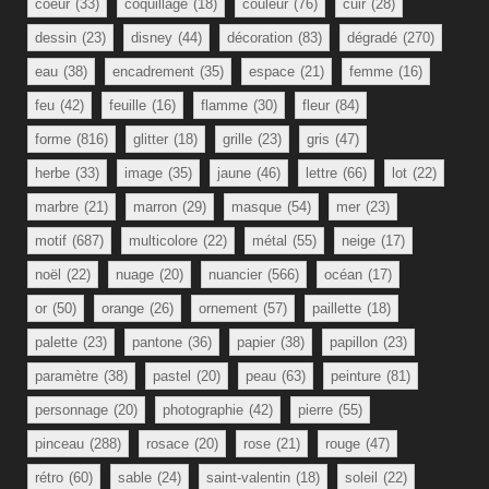
coeur
(33)
coquillage
(18)
couleur
(76)
cuir
(28)
dessin
(23)
disney
(44)
décoration
(83)
dégradé
(270)
eau
(38)
encadrement
(35)
espace
(21)
femme
(16)
feu
(42)
feuille
(16)
flamme
(30)
fleur
(84)
forme
(816)
glitter
(18)
grille
(23)
gris
(47)
herbe
(33)
image
(35)
jaune
(46)
lettre
(66)
lot
(22)
marbre
(21)
marron
(29)
masque
(54)
mer
(23)
motif
(687)
multicolore
(22)
métal
(55)
neige
(17)
noël
(22)
nuage
(20)
nuancier
(566)
océan
(17)
or
(50)
orange
(26)
ornement
(57)
paillette
(18)
palette
(23)
pantone
(36)
papier
(38)
papillon
(23)
paramètre
(38)
pastel
(20)
peau
(63)
peinture
(81)
personnage
(20)
photographie
(42)
pierre
(55)
pinceau
(288)
rosace
(20)
rose
(21)
rouge
(47)
rétro
(60)
sable
(24)
saint-valentin
(18)
soleil
(22)