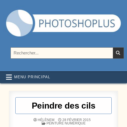
Aller au contenu
Photoshoplus
paramètres, tutoriels et couleurs pour Photoshop
Rechercher :
MENU PRINCIPAL
Peindre des cils
HÉLÈNEM
28 FÉVRIER 2015
POSTÉ DANS
PEINTURE NUMÉRIQUE