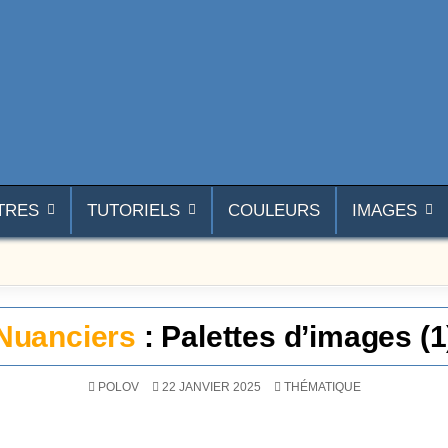
TRES
TUTORIELS
COULEURS
IMAGES
Nuanciers
: Palettes d’images (1
POSTÉ DANS
POLOV
22 JANVIER 2025
THÉMATIQUE