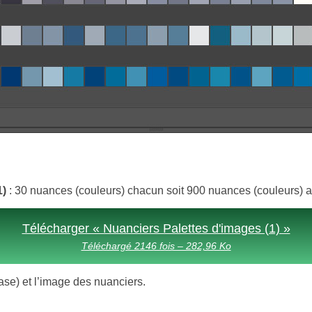
1)
: 30 nuances (couleurs) chacun soit 900 nuances (couleurs) au
Télécharger « Nuanciers Palettes d'images (1) »
Téléchargé 2146 fois – 282,96 Ko
0.ase) et l’image des nuanciers.