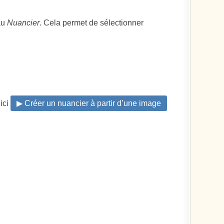
au
Nuancier
. Cela permet de sélectionner
 ici
▶ Créer un nuancier à partir d’une image