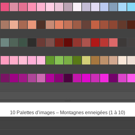
10 Palettes d’images – Montagnes enneigées (1 à 10)