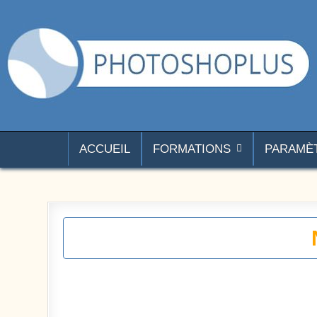
Aller au contenu
Photoshoplus
paramètres, tutoriels et couleurs pour Photoshop
ACCUEIL
FORMATIONS
PARAMÈ