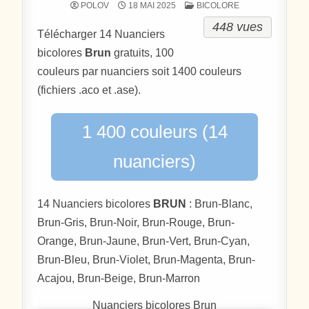
POSTÉ DANS
POLOV
18 MAI 2025
BICOLORE
448 vues
Télécharger 14 Nuanciers
bicolores
Brun
gratuits, 100
couleurs par nuanciers soit 1400 couleurs
(fichiers .aco et .ase).
1 400 couleurs (14
nuanciers)
14 Nuanciers bicolores
BRUN
: Brun-Blanc,
Brun-Gris, Brun-Noir, Brun-Rouge, Brun-
Orange, Brun-Jaune, Brun-Vert, Brun-Cyan,
Brun-Bleu, Brun-Violet, Brun-Magenta, Brun-
Acajou, Brun-Beige, Brun-Marron
Nuanciers bicolores Brun