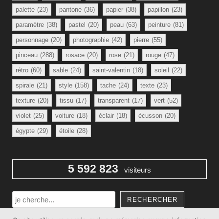
palette
(23)
pantone
(36)
papier
(38)
papillon
(23)
paramètre
(38)
pastel
(20)
peau
(63)
peinture
(81)
personnage
(20)
photographie
(42)
pierre
(55)
pinceau
(288)
rosace
(20)
rose
(21)
rouge
(47)
rétro
(60)
sable
(24)
saint-valentin
(18)
soleil
(22)
spirale
(21)
style
(158)
tache
(24)
texte
(23)
texture
(20)
tissu
(17)
transparent
(17)
vert
(52)
violet
(25)
voiture
(18)
éclair
(18)
écusson
(20)
égypte
(29)
étoile
(28)
5 592 823
visiteurs
Rechercher
RECHERCHER