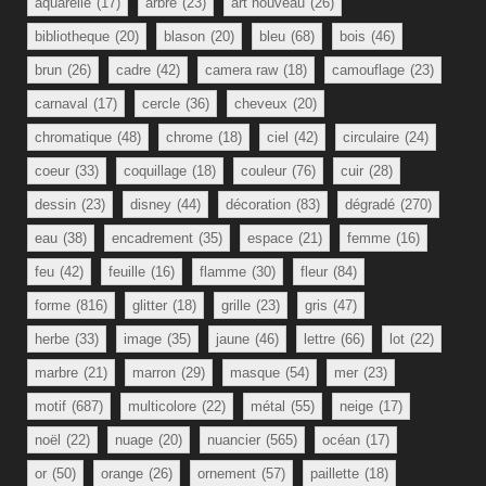
aquarelle
(17)
arbre
(23)
art nouveau
(26)
bibliotheque
(20)
blason
(20)
bleu
(68)
bois
(46)
brun
(26)
cadre
(42)
camera raw
(18)
camouflage
(23)
carnaval
(17)
cercle
(36)
cheveux
(20)
chromatique
(48)
chrome
(18)
ciel
(42)
circulaire
(24)
coeur
(33)
coquillage
(18)
couleur
(76)
cuir
(28)
dessin
(23)
disney
(44)
décoration
(83)
dégradé
(270)
eau
(38)
encadrement
(35)
espace
(21)
femme
(16)
feu
(42)
feuille
(16)
flamme
(30)
fleur
(84)
forme
(816)
glitter
(18)
grille
(23)
gris
(47)
herbe
(33)
image
(35)
jaune
(46)
lettre
(66)
lot
(22)
marbre
(21)
marron
(29)
masque
(54)
mer
(23)
motif
(687)
multicolore
(22)
métal
(55)
neige
(17)
noël
(22)
nuage
(20)
nuancier
(565)
océan
(17)
or
(50)
orange
(26)
ornement
(57)
paillette
(18)