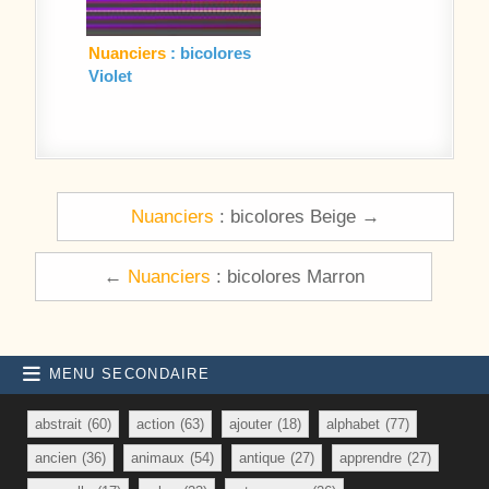
Nuanciers
: bicolores
Violet
Navigation de l’article
Nuanciers
: bicolores Beige →
←
Nuanciers
: bicolores Marron
MENU SECONDAIRE
abstrait
(60)
action
(63)
ajouter
(18)
alphabet
(77)
ancien
(36)
animaux
(54)
antique
(27)
apprendre
(27)