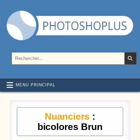
Aller au contenu
Photoshoplus
paramètres, tutoriels et couleurs pour Photoshop
Rechercher :
MENU PRINCIPAL
Nuanciers
:
bicolores Brun