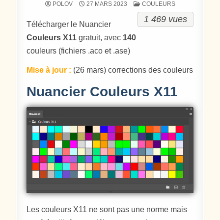
POSTÉ DANS
POLOV
27 MARS 2023
COULEURS
1 469 vues
Télécharger le Nuancier
Couleurs X11
gratuit, avec
140
couleurs (fichiers .aco et .ase)
Mise à jour :
(26 mars) corrections des couleurs
Nuancier Couleurs X11
Les couleurs X11 ne sont pas une norme mais