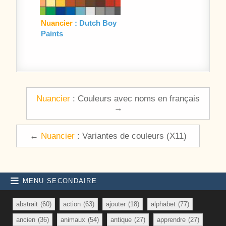
Nuancier
: Dutch Boy
Paints
Navigation de l’article
Nuancier
: Couleurs avec noms en français
→
←
Nuancier
: Variantes de couleurs (X11)
MENU SECONDAIRE
abstrait
(60)
action
(63)
ajouter
(18)
alphabet
(77)
ancien
(36)
animaux
(54)
antique
(27)
apprendre
(27)