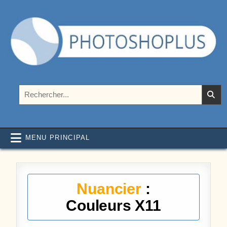
Aller au contenu
Photoshoplus
paramètres, tutoriels et couleurs pour Photoshop
Rechercher :
MENU PRINCIPAL
Nuancier
:
Couleurs X11