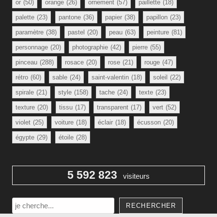
or
(50)
orange
(26)
ornement
(57)
paillette
(18)
palette
(23)
pantone
(36)
papier
(38)
papillon
(23)
paramètre
(38)
pastel
(20)
peau
(63)
peinture
(81)
personnage
(20)
photographie
(42)
pierre
(55)
pinceau
(288)
rosace
(20)
rose
(21)
rouge
(47)
rétro
(60)
sable
(24)
saint-valentin
(18)
soleil
(22)
spirale
(21)
style
(158)
tache
(24)
texte
(23)
texture
(20)
tissu
(17)
transparent
(17)
vert
(52)
violet
(25)
voiture
(18)
éclair
(18)
écusson
(20)
égypte
(29)
étoile
(28)
5 592 823
visiteurs
Rechercher
RECHERCHER