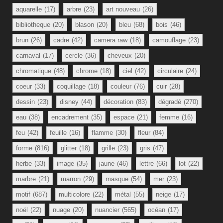
aquarelle
(17)
arbre
(23)
art nouveau
(26)
bibliotheque
(20)
blason
(20)
bleu
(68)
bois
(46)
brun
(26)
cadre
(42)
camera raw
(18)
camouflage
(23)
carnaval
(17)
cercle
(36)
cheveux
(20)
chromatique
(48)
chrome
(18)
ciel
(42)
circulaire
(24)
coeur
(33)
coquillage
(18)
couleur
(76)
cuir
(28)
dessin
(23)
disney
(44)
décoration
(83)
dégradé
(270)
eau
(38)
encadrement
(35)
espace
(21)
femme
(16)
feu
(42)
feuille
(16)
flamme
(30)
fleur
(84)
forme
(816)
glitter
(18)
grille
(23)
gris
(47)
herbe
(33)
image
(35)
jaune
(46)
lettre
(66)
lot
(22)
marbre
(21)
marron
(29)
masque
(54)
mer
(23)
motif
(687)
multicolore
(22)
métal
(55)
neige
(17)
noël
(22)
nuage
(20)
nuancier
(565)
océan
(17)