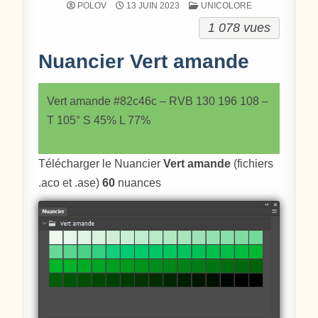
POSTÉ DANS
POLOV
13 JUIN 2023
UNICOLORE
1 078 vues
Nuancier Vert amande
Vert amande #82c46c – RVB 130 196 108 –
T 105° S 45% L 77%
Télécharger le Nuancier
Vert amande
(fichiers
.aco et .ase)
60
nuances