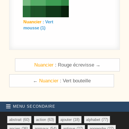
Nuancier
: Vert
mousse (1)
Navigation de l’article
Nuancier
: Rouge écrevisse →
←
Nuancier
: Vert bouteille
MENU SECONDAIRE
abstrait
(60)
action
(63)
ajouter
(18)
alphabet
(77)
ancien
(36)
animaux
(54)
antique
(27)
apprendre
(27)