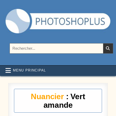
Aller au contenu
Photoshoplus
paramètres, tutoriels et couleurs pour Photoshop
Rechercher :
MENU PRINCIPAL
Nuancier
: Vert
amande