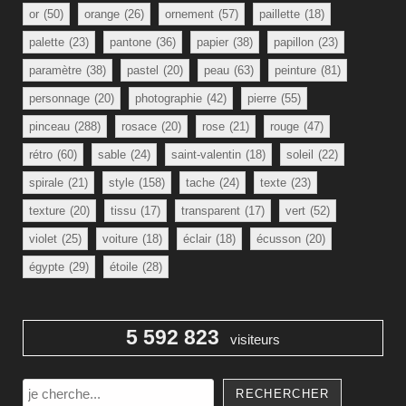
or
(50)
orange
(26)
ornement
(57)
paillette
(18)
palette
(23)
pantone
(36)
papier
(38)
papillon
(23)
paramètre
(38)
pastel
(20)
peau
(63)
peinture
(81)
personnage
(20)
photographie
(42)
pierre
(55)
pinceau
(288)
rosace
(20)
rose
(21)
rouge
(47)
rétro
(60)
sable
(24)
saint-valentin
(18)
soleil
(22)
spirale
(21)
style
(158)
tache
(24)
texte
(23)
texture
(20)
tissu
(17)
transparent
(17)
vert
(52)
violet
(25)
voiture
(18)
éclair
(18)
écusson
(20)
égypte
(29)
étoile
(28)
5 592 823
visiteurs
Rechercher
RECHERCHER