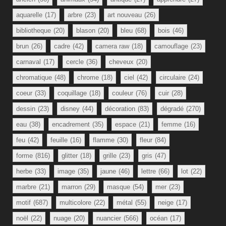
aquarelle
(17)
arbre
(23)
art nouveau
(26)
bibliotheque
(20)
blason
(20)
bleu
(68)
bois
(46)
brun
(26)
cadre
(42)
camera raw
(18)
camouflage
(23)
carnaval
(17)
cercle
(36)
cheveux
(20)
chromatique
(48)
chrome
(18)
ciel
(42)
circulaire
(24)
coeur
(33)
coquillage
(18)
couleur
(76)
cuir
(28)
dessin
(23)
disney
(44)
décoration
(83)
dégradé
(270)
eau
(38)
encadrement
(35)
espace
(21)
femme
(16)
feu
(42)
feuille
(16)
flamme
(30)
fleur
(84)
forme
(816)
glitter
(18)
grille
(23)
gris
(47)
herbe
(33)
image
(35)
jaune
(46)
lettre
(66)
lot
(22)
marbre
(21)
marron
(29)
masque
(54)
mer
(23)
motif
(687)
multicolore
(22)
métal
(55)
neige
(17)
noël
(22)
nuage
(20)
nuancier
(566)
océan
(17)