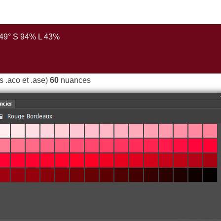
349° S 94% L 43%
rs .aco et .ase)
60
nuances