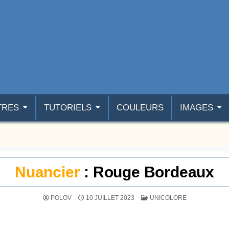
TRES
TUTORIELS
COULEURS
IMAGES
Nuancier
: Rouge Bordeaux
POSTÉ DANS
POLOV
10 JUILLET 2023
UNICOLORE