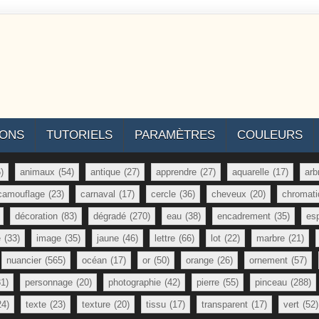
IONS
TUTORIELS
PARAMÈTRES
COULEURS
)
animaux
(54)
antique
(27)
apprendre
(27)
aquarelle
(17)
arb
camouflage
(23)
carnaval
(17)
cercle
(36)
cheveux
(20)
chromati
décoration
(83)
dégradé
(270)
eau
(38)
encadrement
(35)
es
e
(33)
image
(35)
jaune
(46)
lettre
(66)
lot
(22)
marbre
(21)
nuancier
(565)
océan
(17)
or
(50)
orange
(26)
ornement
(57)
81)
personnage
(20)
photographie
(42)
pierre
(55)
pinceau
(288)
24)
texte
(23)
texture
(20)
tissu
(17)
transparent
(17)
vert
(52)