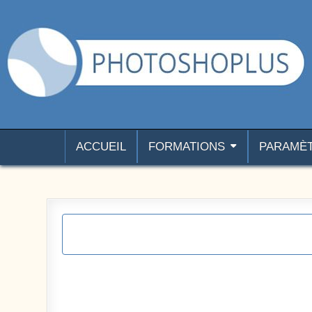
Aller au contenu
Photoshoplus
paramètres, tutoriels et couleurs pour Photoshop
ACCUEIL
FORMATIONS
PARAMÈ