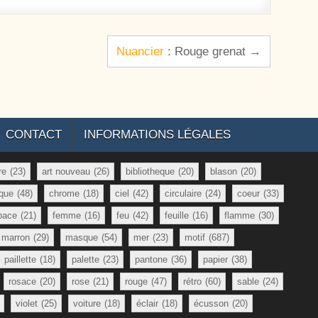
Nuancier
: Rouge grenat →
CONTACT
INFORMATIONS LÉGALES
re
(23)
art nouveau
(26)
bibliotheque
(20)
blason
(20)
que
(48)
chrome
(18)
ciel
(42)
circulaire
(24)
coeur
(33)
pace
(21)
femme
(16)
feu
(42)
feuille
(16)
flamme
(30)
marron
(29)
masque
(54)
mer
(23)
motif
(687)
paillette
(18)
palette
(23)
pantone
(36)
papier
(38)
rosace
(20)
rose
(21)
rouge
(47)
rétro
(60)
sable
(24)
violet
(25)
voiture
(18)
éclair
(18)
écusson
(20)